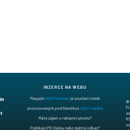
INZERCE NA WEBU
ín
Magazín
AZETbydlení
je součástí médií
©
t
Pu
provozovaných pod hlavičkou
AZET média
t
az
Máte zájem o reklamní plochu?
RS
os
Publikaci PR článku nebo zpětný odkaz?