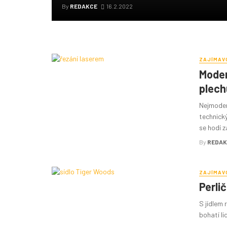
By
REDAKCE
16.2.2022
ZAJÍMAV
Moder
plech
Nejmodern
technický
se hodí z
By
REDAK
ZAJÍMAV
Perli
S jídlem 
bohatí li