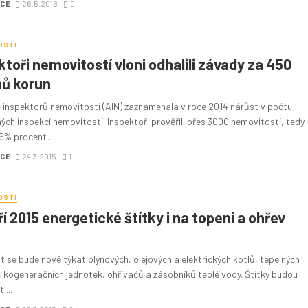
CE
26.5.2016
0
OSTI
ktoři nemovitostí vloni odhalili závady za 450
nů korun
 inspektorů nemovitostí (AIN) zaznamenala v roce 2014 nárůst v počtu
ch inspekcí nemovitostí. Inspektoři prověřili přes 3000 nemovitostí, tedy
 5% procent ...
CE
24.3.2015
1
OSTI
í 2015 energetické štítky i na topení a ohřev
 se bude nově týkat plynových, olejových a elektrických kotlů, tepelných
, kogeneračních jednotek, ohřívačů a zásobníků teplé vody. Štítky budou
 ...