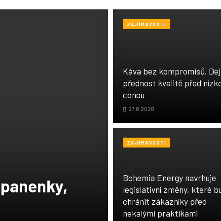
ZAJÍMAVOSTI
Káva bez kompromisů. Dej
přednost kvalitě před nízk
cenou
27.8.2020
ZAJÍMAVOSTI
Bohemia Energy navrhuje
 panenky,
legislativní změny, které b
chránit zákazníky před
nekalými praktikami