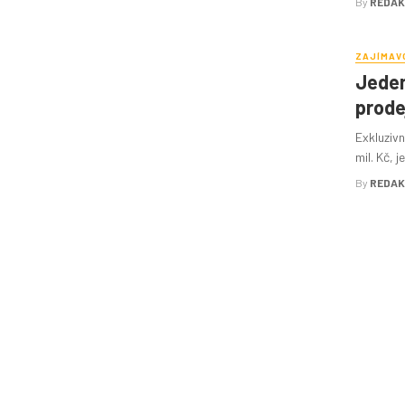
By
REDAK
ZAJÍMAV
Jeden
prode
Exkluzivn
mil. Kč, 
By
REDAK