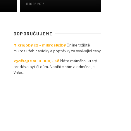
10.12.2018
DOPORUČUJEME
Mikrojoby.cz - mikroslužby
Online tržiště
mikroslužeb nabídky a poptávky za vynikající ceny
Vydělejte si 10.000,- Kč
Máte známého, který
prodáva byt či dům. Napište nám a odměna je
Vaše..