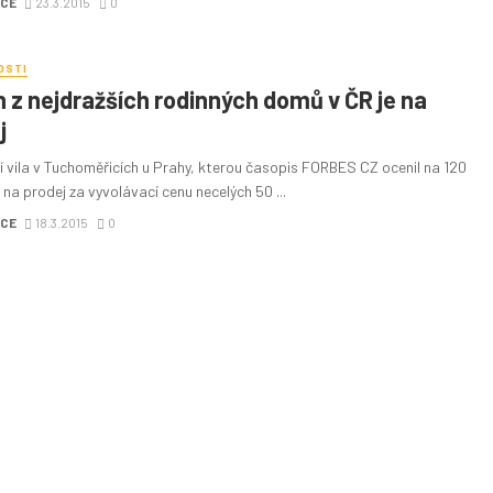
CE
23.3.2015
0
OSTI
 z nejdražších rodinných domů v ČR je na
j
í vila v Tuchoměřicích u Prahy, kterou časopis FORBES CZ ocenil na 120
je na prodej za vyvolávací cenu necelých 50 ...
CE
18.3.2015
0