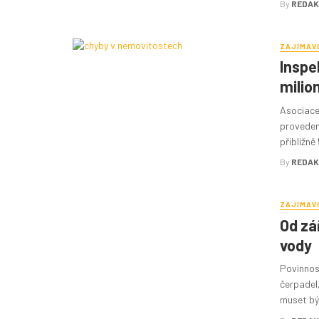
By
REDAK
ZAJÍMAV
Inspe
milio
Asociace
provedený
přibližně
By
REDAK
ZAJÍMAV
Od zář
vody
Povinnost
čerpadel
muset být