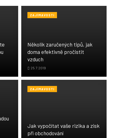
ZAJÍMAVOSTI
te
Několik zaručených tipů, jak
ou
doma efektivně pročistit
vzduch
25.7.2019
ZAJÍMAVOSTI
udou
Jak vypočítat vaše rizika a zisk
při obchodování