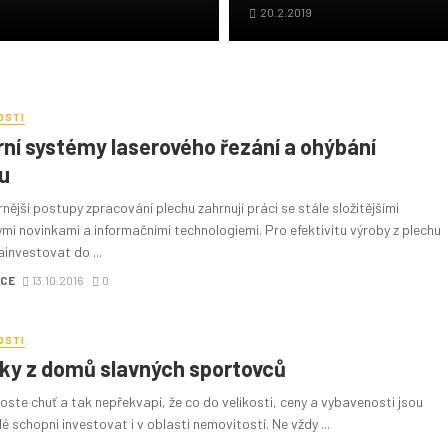
20.2.2019
OSTI
ní systémy laserového řezání a ohýbání
u
ější postupy zpracování plechu zahrnují práci se stále složitějšími
mi novinkami a informačními technologiemi. Pro efektivitu výroby z plechu
ainvestovat do ...
CE
13.10.2016
0
OSTI
čky z domů slavných sportovců
roste chuť a tak nepřekvapí, že co do velikosti, ceny a vybavenosti jsou
dé schopni investovat i v oblasti nemovitostí. Ne vždy ...