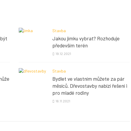
Stavba
 být
Jakou jímku vybrat? Rozhoduje
především terén
19.12.2021
Stavba
 může
Bydlet ve vlastním můžete za pár
měsíců. Dřevostavby nabízí řešení i
pro mladé rodiny
16.11.2021