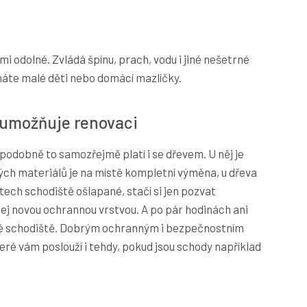
i odolné. Zvládá špínu, prach, vodu i jiné nešetrné
máte malé děti nebo domácí mazlíčky.
 umožňuje renovaci
podobně to samozřejmě platí i se dřevem. U něj je
ných materiálů je na místě kompletní výměna, u dřeva
letech schodiště ošlapané, stačí si jen pozvat
 jej novou ochrannou vrstvou. A po pár hodinách ani
aré schodiště. Dobrým ochranným i bezpečnostním
teré vám poslouží i tehdy, pokud jsou schody například