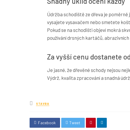
Snadný úklid ocení každý
Údržba schodiště ze dřeva je poměrně j
vysajete vysavačem nebo smetete koštět
Pokud se na schodišti objeví mokrá skvrn
používání drsných kartáčů, abrazivních 
Za vyšší cenu dostanete od
Je jasné, že dřevěné schody nejsou nejlev
Výdrž, kvalita zpracování a snadná údrž
Posted
STAVBA
in
Facebook
Tweet