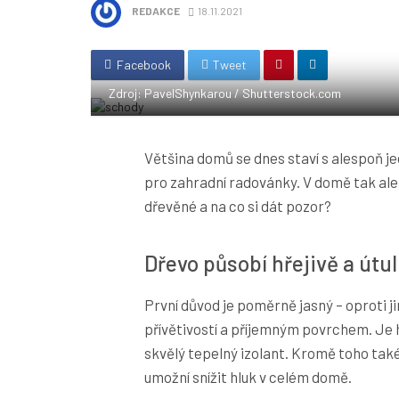
REDAKCE
18.11.2021
Facebook
Tweet
Zdroj: PavelShynkarou / Shutterstock.com
Většina domů se dnes staví s alespoň je
pro zahradní radovánky. V domě tak ale
dřevěné a na co si dát pozor?
Dřevo působí hřejivě a útu
První důvod je poměrně jasný – oproti 
přívětivostí a příjemným povrchem. Je h
skvělý tepelný izolant. Kromě toho také
umožní snížit hluk v celém domě.