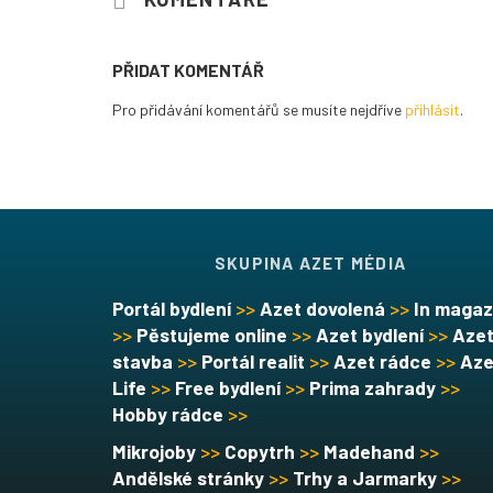
PŘIDAT KOMENTÁŘ
Pro přidávání komentářů se musíte nejdříve
přihlásit
.
SKUPINA AZET MÉDIA
Portál bydlení
>>
Azet dovolená
>>
In magaz
>>
Pěstujeme online
>>
Azet bydlení
>>
Aze
stavba
>>
Portál realit
>>
Azet rádce
>>
Aze
Life
>>
Free bydlení
>>
Prima zahrady
>>
Hobby rádce
>>
Mikrojoby
>>
Copytrh
>>
Madehand
>>
Andělské stránky
>>
Trhy a Jarmarky
>>