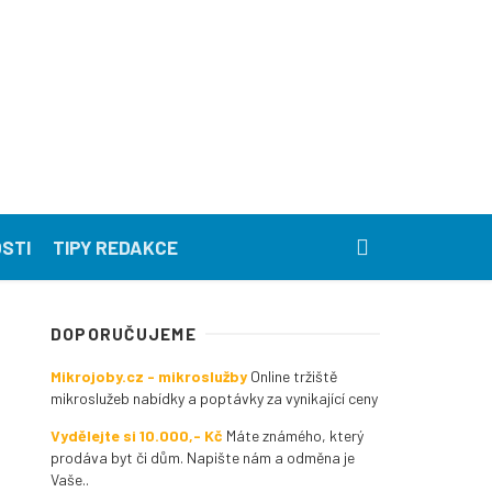
STI
TIPY REDAKCE
DOPORUČUJEME
Mikrojoby.cz - mikroslužby
Online tržiště
mikroslužeb nabídky a poptávky za vynikající ceny
Vydělejte si 10.000,- Kč
Máte známého, který
prodáva byt či dům. Napište nám a odměna je
Vaše..