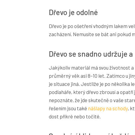
Dřevo je odolné
Dřevo je po ošetření vhodným lakem velm
zacházení. Nemusíte se bát ani pokud 
Dřevo se snadno udržuje a
Jakýkoliv materiál má svou životnost a 
průměrný věk asi 8–10 let. Zatímco u ji
je situace jiná. Jestliže je po několika 
podlaháře, který dřevo zbrousí a opatří
nepoznáte, že jde skutečně o vaše st
řešením jsou také
nášlapy na schody
, k
dost příkré nebo točité.