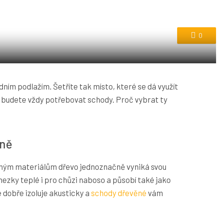
0
dním podlažím. Šetříte tak místo, které se dá využít
 budete vždy potřebovat schody. Proč vybrat ty
lně
jiným materiálům dřevo jednoznačně vyniká svou
ezky teplé i pro chůzi naboso a působí také jako
 dobře izoluje akusticky a
schody dřevěné
vám