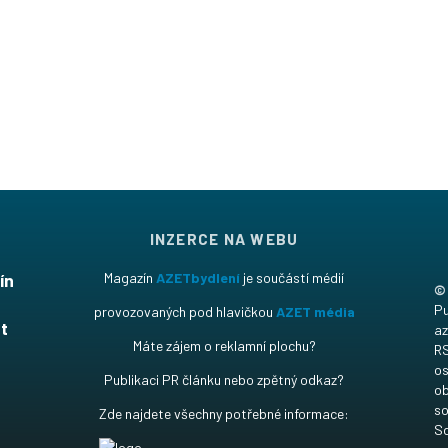
INZERCE NA WEBU
ín
Magazín
AZETbydlení
je součástí médií
©
t
Pu
provozovaných pod hlavičkou
AZET média
t
az
Máte zájem o reklamní plochu?
RS
os
Publikaci PR článku nebo zpětný odkaz?
ob
so
Zde najdete všechny potřebné informace:
Sd