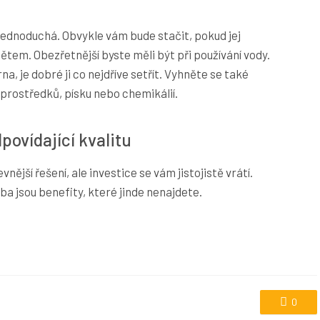
ednoduchá. Obvykle vám bude stačit, pokud jej
em. Obezřetnější byste měli být při používání vody.
a, je dobré ji co nejdříve setřít. Vyhněte se také
prostředků, písku nebo chemikálií.
povídající kvalitu
nější řešení, ale investice se vám jistojistě vrátí.
ba jsou benefity, které jinde nenajdete.
0