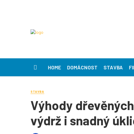
HOME
DOMÁCNOST
STAVBA
F
STAVBA
Výhody dřevěných 
výdrž i snadný úkl