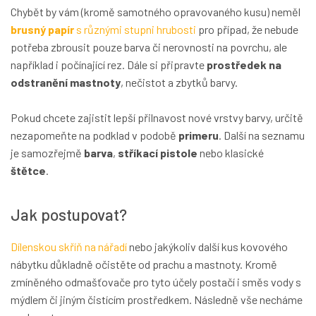
Chybět by vám (kromě samotného opravovaného kusu) neměl
brusný papír
s různými stupni hrubosti
pro případ, že nebude
potřeba zbrousit pouze barva či nerovnosti na povrchu, ale
například i počínající rez. Dále si připravte
prostředek na
odstranění mastnoty
, nečistot a zbytků barvy.
Pokud chcete zajistit lepší přilnavost nové vrstvy barvy, určitě
nezapomeňte na podklad v podobě
primeru
. Další na seznamu
je samozřejmě
barva
,
stříkací pistole
nebo klasické
štětce
.
Jak postupovat?
Dílenskou skříň na nářadí
nebo jakýkoliv další kus kovového
nábytku
důkladně očistěte od prachu a mastnoty
. Kromě
zmíněného odmašťovače pro tyto účely postačí i směs vody s
mýdlem či jiným čistícím prostředkem. Následně vše necháme