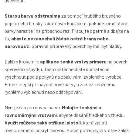
uschnout.
Starou barvu odstraníme
za pomoci hrubšího brusného
papíru nebo brusky s drátěným kartáčem, pokud kromě staré
barvy narazíte i na případnou rez. Pracujte opatrně a dbejte na
to,
abyste nezanechali žádné ostré hrany nebo
nerovnosti
. Správně připravený povrch by měl být hladký.
Dalším krokem je
aplikace tenké vrstvy primeru
na povrch
kovového nábytku. Tento nátěr necháte dostatečně
vyschnout podle pokynů na obalu vámi zvoleného výrobce.
Primer zlepší přilnavost nové barvy a zamezí možnému
rychlému vyblednutí nebo odštěpování.
Nyní je čas pro novou barvu.
Malujte tenkými a
rovnoměrnými vrstvami
, abyste dosáhli hladkého vzhledu.
Využít můžete také stříkací pistoli
, která zajistí
rovnoměrnější pokrytí barvou. Počet potřebných vrstev záleží