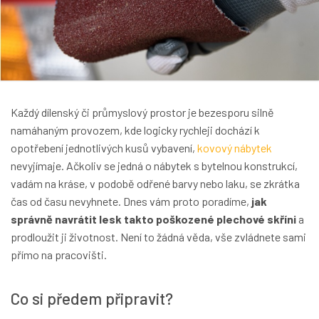
Každý dílenský či průmyslový prostor je bezesporu silně
namáhaným provozem, kde logicky rychleji dochází k
opotřebení jednotlivých kusů vybavení,
kovový nábytek
nevyjímaje. Ačkoliv se jedná o nábytek s bytelnou konstrukcí,
vadám na kráse, v podobě odřené barvy nebo laku, se zkrátka
čas od času nevyhnete. Dnes vám proto poradíme,
jak
správně navrátit lesk takto poškozené plechové skříni
a
prodloužit ji životnost. Není to žádná věda, vše zvládnete sami
přímo na pracovišti.
Co si předem připravit?