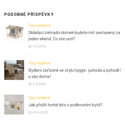
PODOBNÉ PŘÍSPĚVKY
Tipy redakce
Skládací zahradní domek budete mít sestavený za
jeden víkend. Co vše umí?
4.6.2024
Tipy redakce
Bydlení zařízené ve stylu hygge: pohoda a pohodlí i
u vás doma!
3.9.2023
Tipy redakce
Jak přežít horké léto v podkrovním bytě?
20.4.2023