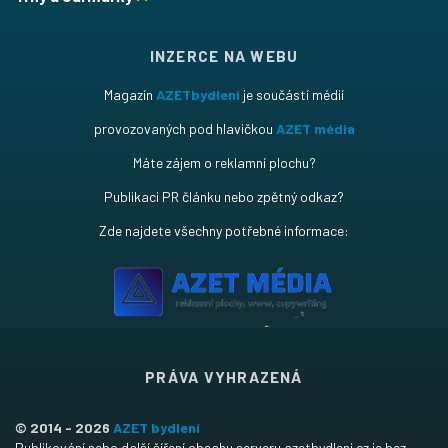
INZERCE NA WEBU
Magazín
AZETbydlení
je součástí médií
provozovaných pod hlavičkou
AZET média
Máte zájem o reklamní plochu?
Publikaci PR článku nebo zpětný odkaz?
Zde najdete všechny potřebné informace:
PRÁVA VYHRAZENÁ
© 2014 - 2026
AZET bydlení
Publikování nebo další šíření obsahu serveru azetbydleni.cz je bez