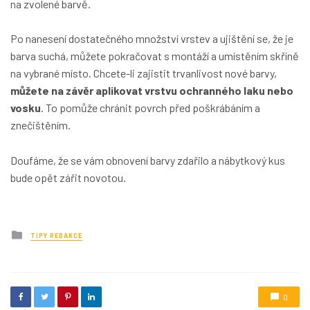
na zvolené barvě.
Po nanesení dostatečného množství vrstev a ujištění se, že je
barva suchá, můžete pokračovat s montáží a umístěním skříně
na vybrané místo. Chcete-li zajistit trvanlivost nové barvy,
můžete na závěr aplikovat vrstvu ochranného laku nebo
vosku
. To pomůže chránit povrch před poškrábáním a
znečištěním.
Doufáme, že se vám obnovení barvy zdařilo a nábytkový kus
bude opět zářit novotou.
Posted
TIPY REDAKCE
in
0