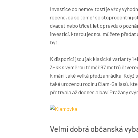
Investice do nemovitostí je vždy výhod
řečeno, dá se téměř se stoprocentní ji
dvacet nebo třicet let opravdu o poznán
investicí, kterou jednou můžete předat 
byt.
K dispozici jsou jak klasické varianty 1
3+kk s výměrou téměř 87 metrů čtverečn
k mání také velká předzahrádka. Když se
také urozenou rodinu Clam-Gallasů, kter
přetrvala až dodnes a baví Pražany svým
Velmi dobrá občanská vyb