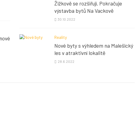
Žižkově se rozšiřují. Pokračuje
výstavba bytů Na Vackově
30.10.2022
Reality
 nové
Nové byty s výhledem na Malešický
les v atraktivní lokalitě
28.6.2022