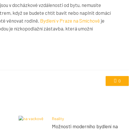
 jsou v docházkové vzdálenosti od bytu, nemusíte
rem, když se budete chtít bavit nebo naplnit domácí
oté věnovat rodině.
Bydlení v Praze na Smíchově
je
dou je nízkopodlažní zástavba, která umožní
0
Reality
Možnosti moderního bydlení na