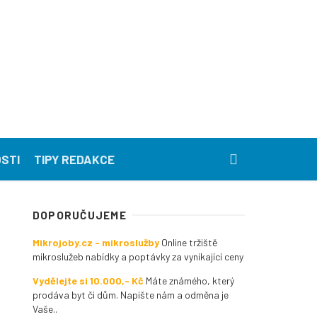
STI
TIPY REDAKCE
DOPORUČUJEME
Mikrojoby.cz - mikroslužby
Online tržiště
mikroslužeb nabídky a poptávky za vynikající ceny
Vydělejte si 10.000,- Kč
Máte známého, který
prodáva byt či dům. Napište nám a odměna je
Vaše..