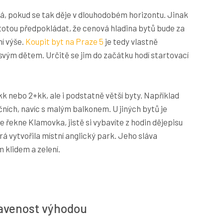
ná, pokud se tak děje v dlouhodobém horizontu. Jinak
stotou předpokládat, že cenová hladina bytů bude za
í výše.
Koupit byt na Praze 5
je tedy vlastně
svým dětem. Určitě se jim do začátku hodí startovací
+kk nebo 2+kk, ale i podstatně větší byty. Například
ích, navíc s malým balkonem. U jiných bytů je
 řekne Klamovka, jistě si vybavíte z hodin dějepisu
á vytvořila místní anglický park. Jeho sláva
 klidem a zelení.
avenost výhodou