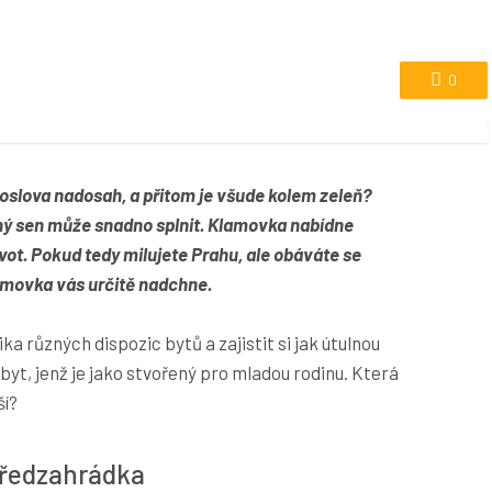
0
doslova nadosah, a přitom je všude kolem zeleň?
ný sen může snadno splnit. Klamovka nabídne
ivot. Pokud tedy milujete Prahu, ale obáváte se
lamovka vás určitě nadchne.
ka různých dispozic bytů a zajistit si jak útulnou
byt, jenž je jako stvořený pro mladou rodinu. Která
ší?
 předzahrádka