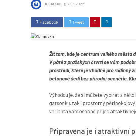
REDAKCE
26.9.2022
Facebook
Tweet
Žít tam, kde je centrum velkého města 
V páté z pražských čtvrtí se vám podob
prostředí, které je vhodné pro rodinný ž
betonové šedi bez přírodní scenérie, K
Výhodou je, že si můžete vybírat z několi
garsonku, tak i prostorný pětipokojový 
varianta vám osobně přijde atraktivněj
Připravena je i atraktivní