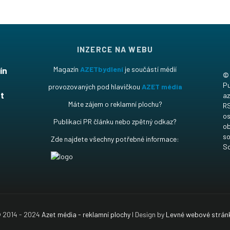
INZERCE NA WEBU
ín
Magazín
AZETbydlení
je součástí médií
©
t
Pu
provozovaných pod hlavičkou
AZET média
t
az
Máte zájem o reklamní plochu?
RS
os
Publikaci PR článku nebo zpětný odkaz?
ob
so
Zde najdete všechny potřebné informace:
Sd
 2014 - 2024
Azet média - reklamní plochy
I Design by
Levné webové strán