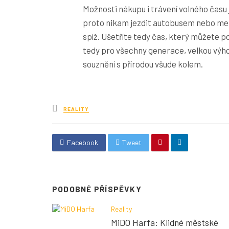
Možnosti nákupu i trávení volného času
proto nikam jezdit autobusem nebo met
spíž. Ušetříte tedy čas, který můžete p
tedy pro všechny generace, velkou výho
souznění s přírodou všude kolem.
Posted
REALITY
in
Facebook
Tweet
PODOBNÉ PŘÍSPĚVKY
Reality
MiDO Harfa: Klidné městské