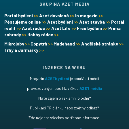
SKUPINA AZET MÉDIA
Portál bydlení
>>
Azet dovolená
>>
In magazín
>>
Pěstujeme online
>>
Azet bydlení
>>
Azet stavba
>>
Portál
realit
>>
Azet rádce
>>
Azet Life
>>
Free bydlení
>>
Prima
zahrady
>>
Hobby rádce
>>
Mikrojoby
>>
Copytrh
>>
Madehand
>>
Andělské stránky
>>
Trhy a Jarmarky
>>
INZERCE NA WEBU
Magazín
AZETbydlení
je součástí médií
provozovaných pod hlavičkou
AZET média
Máte zájem o reklamní plochu?
Publikaci PR článku nebo zpětný odkaz?
Zde najdete všechny potřebné informace: