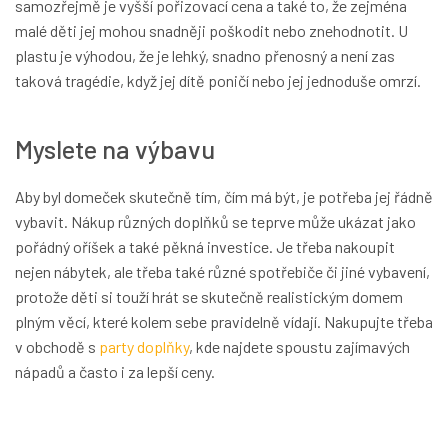
samozřejmě je vyšší pořizovací cena a také to, že zejména
malé děti jej mohou snadněji poškodit nebo znehodnotit. U
plastu je výhodou, že je lehký, snadno přenosný a není zas
taková tragédie, když jej dítě poničí nebo jej jednoduše omrzí.
Myslete na výbavu
Aby byl domeček skutečně tím, čím má být, je potřeba jej řádně
vybavit. Nákup různých doplňků se teprve může ukázat jako
pořádný oříšek a také pěkná investice. Je třeba nakoupit
nejen nábytek, ale třeba také různé spotřebiče či jiné vybavení,
protože děti si touží hrát se skutečně realistickým domem
plným věcí, které kolem sebe pravidelně vídají. Nakupujte třeba
v obchodě s
party doplňky
, kde najdete spoustu zajímavých
nápadů a často i za lepší ceny.