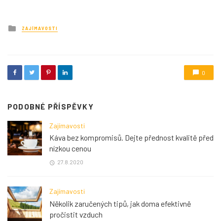
Posted
ZAJÍMAVOSTI
in
0
PODOBNÉ PŘÍSPĚVKY
Zajímavosti
Káva bez kompromisů. Dejte přednost kvalitě před
nízkou cenou
27.8.2020
Zajímavosti
Několik zaručených tipů, jak doma efektivně
pročistit vzduch