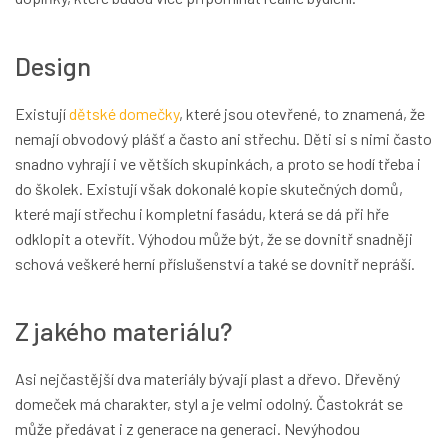
Design
Existují
dětské domečky
, které jsou otevřené, to znamená, že
nemají obvodový plášť a často ani střechu. Děti si s nimi často
snadno vyhrají i ve větších skupinkách, a proto se hodí třeba i
do školek. Existují však dokonalé kopie skutečných domů,
které mají střechu i kompletní fasádu, která se dá při hře
odklopit a otevřít. Výhodou může být, že se dovnitř snadněji
schová veškeré herní příslušenství a také se dovnitř nepráší.
Z jakého materiálu?
Asi nejčastější dva materiály bývají plast a dřevo. Dřevěný
domeček má charakter, styl a je velmi odolný. Častokrát se
může předávat i z generace na generaci. Nevýhodou