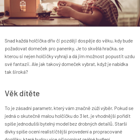
Snad každá holčička dřív či později dospěje do věku, kdy bude
požadovat domeček pro panenky. Je to skvělá hračka, se
kterou si nejen holčičky vyhrají a dá jim možnost popustit uzdu
své fantazii. Ale jak takový domeček vybrat, když je nabídka
tak široká?
Věk dítěte
To je zásadní parametr, který vám značně zúží výběr. Pokud se
jedná o skutečně malou holčičku do 3 let, je vhodnější pořídit
spíše jednodušší bytelný model bez drobných detailů. Starší
dívky spíše ocení realističtější provedení a propracované
doplňky, které budou více připomínat reálné bydlení.