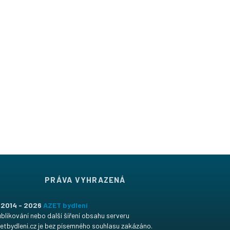
PRÁVA VYHRAZENÁ
 2014 - 2026
AZET bydlení
blikování nebo další šíření obsahu serveru
etbydleni.cz je bez písemného souhlasu zakázáno.