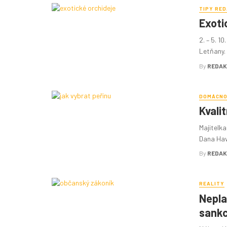
TIPY RE
Exoti
2. – 5. 1
Letňany. 
By
REDAK
DOMÁCN
Kvali
Majitelka
Dana Havr
By
REDAK
REALITY
Nepla
sank