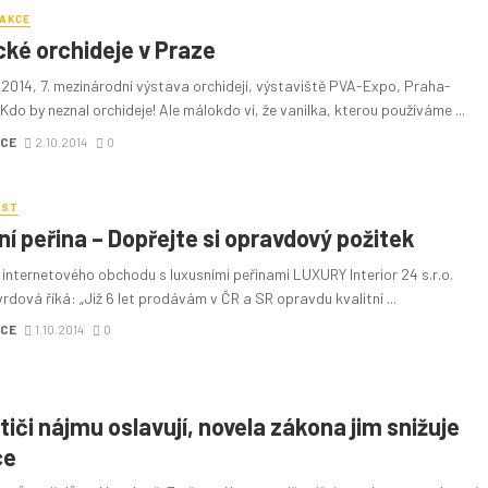
DAKCE
cké orchideje v Praze
0. 2014, 7. mezinárodní výstava orchidejí, výstaviště PVA-Expo, Praha-
Kdo by neznal orchideje! Ale málokdo ví, že vanilka, kterou používáme ...
CE
2.10.2014
0
OST
tní peřina – Dopřejte si opravdový požitek
 internetového obchodu s luxusními peřinami LUXURY Interior 24 s.r.o.
dová říká: „Již 6 let prodávám v ČR a SR opravdu kvalitní ...
CE
1.10.2014
0
tiči nájmu oslavují, novela zákona jim snižuje
ce