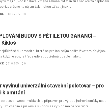
bytů mají důvod k oslavě. Změna zákona totiž snižuje sankce za neplacení
peníze určené na nájem tak mohou užívat jinak, ...
CE
19.9.2014
0
PLOVÁNÍ BUDOV S PĚTILETOU GARANCÍ –
 Kikloš
nejdůležitější komodita, která se prolíná celým naším životem. Když jsou,
n a když nejsou, je třeba udělat potřebná opatření aby ...
CE
31.8.2014
0
 vyvinul univerzální stavební polotovar – pro
i k omítání
 polotovar weber.multiweb je připraven pro výrobu jádrové omítky nebo
ty. Smícháním s pískem a s vodou se vytvoří malta pro ruční ...