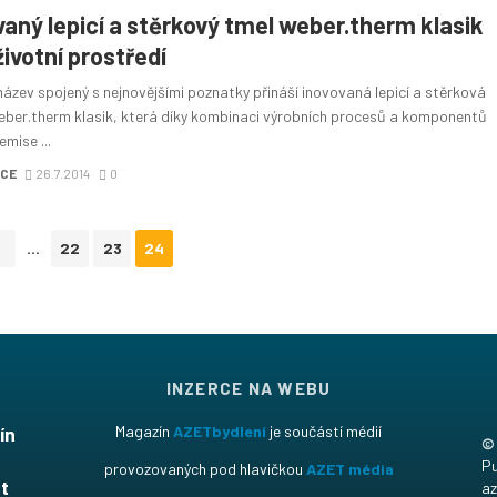
vaný lepicí a stěrkový tmel weber.therm klasik
životní prostředí
název spojený s nejnovějšími poznatky přináší inovovaná lepicí a stěrková
ber.therm klasik, která díky kombinaci výrobních procesů a komponentů
emise ...
CE
26.7.2014
0
...
22
23
24
INZERCE NA WEBU
ín
Magazín
AZETbydlení
je součástí médií
©
t
Pu
provozovaných pod hlavičkou
AZET média
t
az