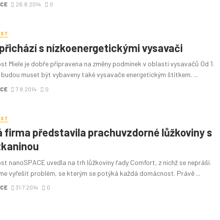
CE
26.8.2014
0
OST
 přichází s nízkoenergetickými vysavači
st Miele je dobře připravena na změny podmínek v oblasti vysavačů Od 1.
4 budou muset být vybaveny také vysavače energetickým štítkem. ...
CE
7.8.2014
0
OST
 firma představila prachuvzdorné lůžkoviny s
tkaninou
st nanoSPACE uvedla na trh lůžkoviny řady Comfort, z nichž se nepráší.
sme vyřešit problém, se kterým se potýká každá domácnost. Právě ...
CE
31.7.2014
0