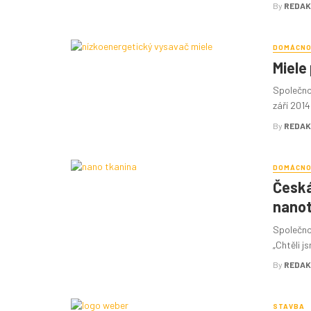
By
REDAK
DOMÁCN
Miele
Společno
září 201
By
REDAK
DOMÁCN
Česká
nano
Společno
„Chtěli j
By
REDAK
STAVBA