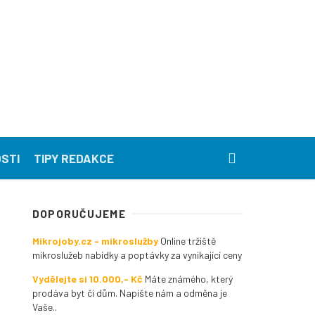
STI
TIPY REDAKCE
DOPORUČUJEME
Mikrojoby.cz - mikroslužby
Online tržiště
mikroslužeb nabídky a poptávky za vynikající ceny
Vydělejte si 10.000,- Kč
Máte známého, který
prodáva byt či dům. Napište nám a odměna je
Vaše..