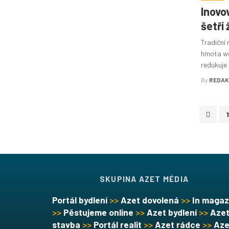
Inovo
šetří 
Tradiční 
hmota we
redukuje 
By
REDAK
Posts
1
navigation
SKUPINA AZET MÉDIA
Portál bydlení
>>
Azet dovolená
>>
In magaz
>>
Pěstujeme online
>>
Azet bydlení
>>
Aze
stavba
>>
Portál realit
>>
Azet rádce
>>
Aze