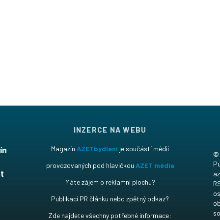
INZERCE NA WEBU
ín
Magazín
AZETbydlení
je součástí médií
©
t
Pu
provozovaných pod hlavičkou
AZET média
t
az
Máte zájem o reklamní plochu?
RS
os
Publikaci PR článku nebo zpětný odkaz?
ob
so
Zde najdete všechny potřebné informace: