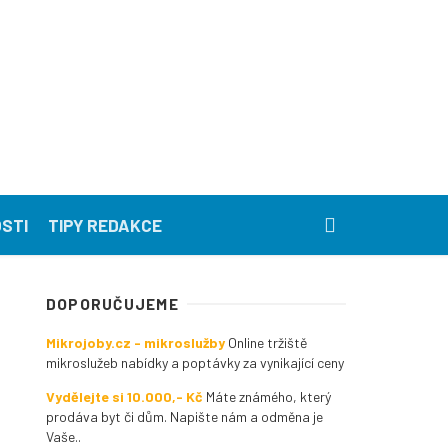
STI
TIPY REDAKCE
DOPORUČUJEME
Mikrojoby.cz - mikroslužby
Online tržiště
mikroslužeb nabídky a poptávky za vynikající ceny
Vydělejte si 10.000,- Kč
Máte známého, který
prodáva byt či dům. Napište nám a odměna je
Vaše..