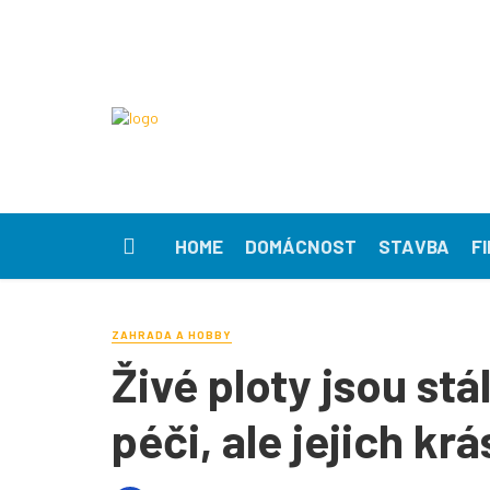
HOME
DOMÁCNOST
STAVBA
F
ZAHRADA A HOBBY
Živé ploty jsou stá
péči, ale jejich krá