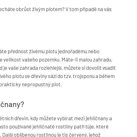
necháte obrůst živým plotem? V tom případě na vás
dáte přednost živému plotu jednořadému nebo
 velikost vašeho pozemku. Máte-li malou zahradu,
 je vaše zahrada rozlehlejší, můžete si dovolit vsadit
ivého plotu se dřeviny sází do tzv. trojsponu a během
 prakticky nepropustný plot.
ličnany?
étních dřevin, kdy můžete vybírat mezi jehličnany a
sto používané jehličnaté rostliny patří túje, které
 Další oblíbenou rostlinou je tis červený, jehož