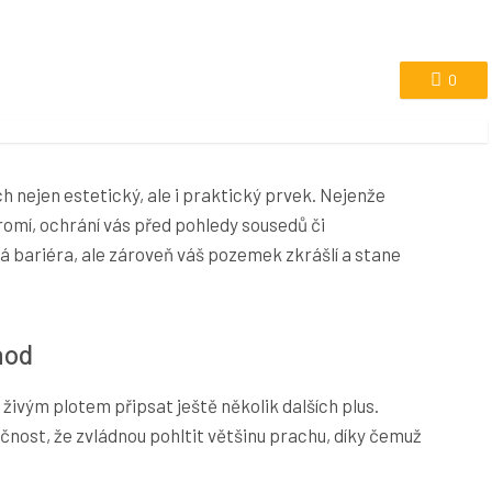
0
ch nejen estetický, ale i praktický prvek. Nejenže
romí, ochrání vás před pohledy sousedů či
ová bariéra, ale zároveň váš pozemek zkrášlí a stane
hod
vým plotem připsat ještě několik dalších plus.
ečnost, že zvládnou pohltit většinu prachu, díky čemuž