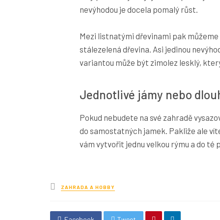
nevýhodou je docela pomalý růst.
Mezi listnatými dřevinami pak můžeme 
stálezelená dřevina. Asi jedinou nevýhod
variantou může být zimolez lesklý, kter
Jednotlivé jámy nebo dlou
Pokud nebudete na své zahradě vysazova
do samostatných jamek. Pakliže ale víte
vám vytvořit jednu velkou rýmu a do té 
Posted
ZAHRADA A HOBBY
in
Facebook
Tweet