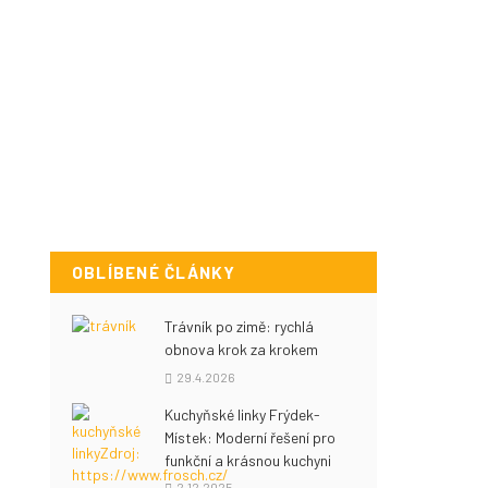
OBLÍBENÉ ČLÁNKY
Trávník po zimě: rychlá
obnova krok za krokem
29.4.2026
Kuchyňské linky Frýdek-
Místek: Moderní řešení pro
funkční a krásnou kuchyni
2.12.2025