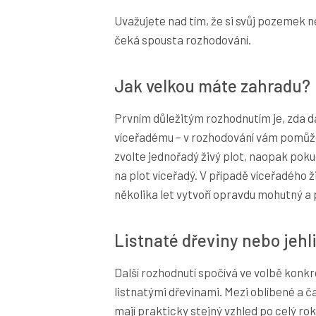
Uvažujete nad tím, že si svůj pozemek 
čeká spousta rozhodování.
Jak velkou máte zahradu?
Prvním důležitým rozhodnutím je, zda 
víceřadému – v rozhodování vám pomůže
zvolte jednořadý živý plot, naopak pokud
na plot víceřadý. V případě víceřadého ž
několika let vytvoří opravdu mohutný a
Listnaté dřeviny nebo jeh
Další rozhodnutí spočívá ve volbě konkr
listnatými dřevinami. Mezi oblíbené a ča
mají prakticky stejný vzhled po celý rok.