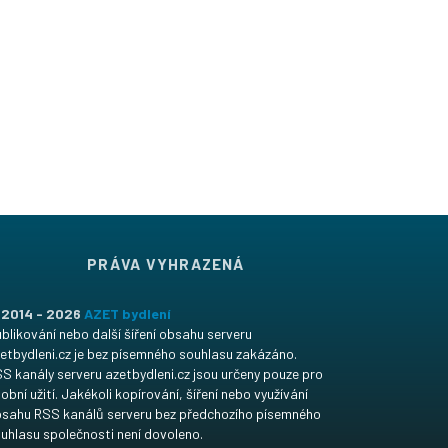
PRÁVA VYHRAZENÁ
 2014 - 2026
AZET bydlení
blikování nebo další šíření obsahu serveru
etbydleni.cz je bez písemného souhlasu zakázáno.
S kanály serveru azetbydleni.cz jsou určeny pouze pro
obní užití. Jakékoli kopírování, šíření nebo využívání
sahu RSS kanálů serveru bez předchozího písemného
uhlasu společnosti není dovoleno.