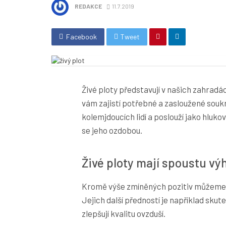
REDAKCE
11.7.2019
Facebook
Tweet
Živé ploty představují v našich zahradá
vám zajistí potřebné a zasloužené souk
kolemjdoucích lidí a poslouží jako hluk
se jeho ozdobou.
Živé ploty mají spoustu vý
Kromě výše zmíněných pozitiv můžeme ži
Jejich další předností je například skut
zlepšují kvalitu ovzduší.