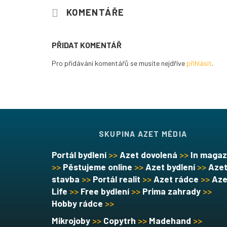
KOMENTÁŘE
PŘIDAT KOMENTÁŘ
Pro přidávání komentářů se musíte nejdříve
přihlásit
.
SKUPINA AZET MÉDIA
Portál bydlení
>>
Azet dovolená
>>
In magaz
>>
Pěstujeme online
>>
Azet bydlení
>>
Aze
stavba
>>
Portál realit
>>
Azet rádce
>>
Aze
Life
>>
Free bydlení
>>
Prima zahrady
>>
Hobby rádce
>>
Mikrojoby
>>
Copytrh
>>
Madehand
>>