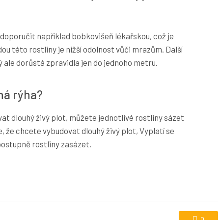
doporučit například bobkovišeň lékařskou, což je
ou této rostliny je nižší odolnost vůči mrazům. Další
ý ale dorůstá zpravidla jen do jednoho metru.
há rýha?
t dlouhý živý plot, můžete jednotlivé rostliny sázet
, že chcete vybudovat dlouhý živý plot, Vyplatí se
postupně rostliny zasázet.
0