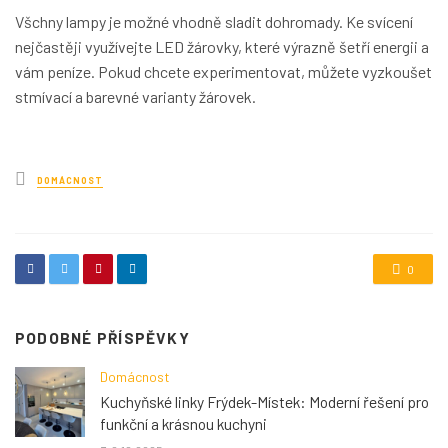
Všchny lampy je možné vhodně sladit dohromady. Ke svícení
nejčastěji využívejte LED žárovky, které výrazně šetří energii a
vám peníze. Pokud chcete experimentovat, můžete vyzkoušet
stmívací a barevné varianty žárovek.
Posted
DOMÁCNOST
in
0
PODOBNÉ PŘÍSPĚVKY
Domácnost
Kuchyňské linky Frýdek-Místek: Moderní řešení pro
funkční a krásnou kuchyni