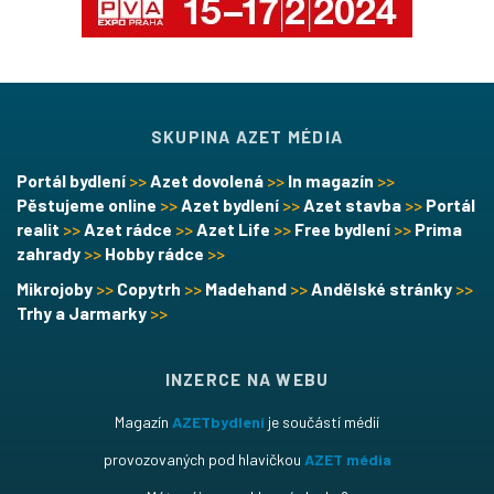
SKUPINA AZET MÉDIA
Portál bydlení
>>
Azet dovolená
>>
In magazín
>>
Pěstujeme online
>>
Azet bydlení
>>
Azet stavba
>>
Portál
realit
>>
Azet rádce
>>
Azet Life
>>
Free bydlení
>>
Prima
zahrady
>>
Hobby rádce
>>
Mikrojoby
>>
Copytrh
>>
Madehand
>>
Andělské stránky
>>
Trhy a Jarmarky
>>
INZERCE NA WEBU
Magazín
AZETbydlení
je součástí médií
provozovaných pod hlavičkou
AZET média