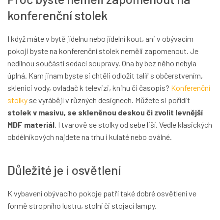
konferenční stolek
I když máte v bytě jídelnu nebo jídelní kout, ani v obývacím
pokoji byste na konferenční stolek neměli zapomenout. Je
nedílnou součástí sedací soupravy. Ona by bez něho nebyla
úplná. Kam jinam byste si chtěli odložit talíř s občerstvením,
sklenici vody, ovladač k televizi, knihu či časopis?
Konferenční
stolky
se vyrábějí v různých designech. Můžete si pořídit
stolek v masivu, se skleněnou deskou či zvolit levnější
MDF materiál
. I tvarově se stolky od sebe liší. Vedle klasických
obdélníkových najdete na trhu i kulaté nebo oválné.
Důležité je i osvětlení
K vybavení obývacího pokoje patří také dobré osvětlení ve
formě stropního lustru, stolní či stojací lampy.