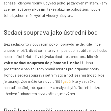
scházejí členové rodiny. Obývací pokoj je zároveň místem, kam
zveme návštěvy a kde jim také nabízíme pohoštění. I podle
toho bychom měli vybírat vhodný nábytek.
Sedací souprava jako ústřední bod
Bez sedačky to v obývacím pokoji opravdu nejde. Kde jinde
chcete lenošit, dívat se na televizi, poslouchat oblíbenou hudbu
nebo si číst? Máte-li v obýváku dostatek prostoru,
klidně
volte sedací soupravu do písmene L nebo U
. Jsou
prostorné a nabízejí tedy hodně místa i pro případné hosty.
Rohová sedací souprava šetří místo a hodí se i místností, kde
je těsněji. Zde může ke slovu přijít i
gauč
, který sedačku
nahradí. Ideální je do garsonek a malých bytů. Doplnit ho lze
křeslem i taburetem a vytvořit zajímavý set.
Proč byste neměli zapomenout na