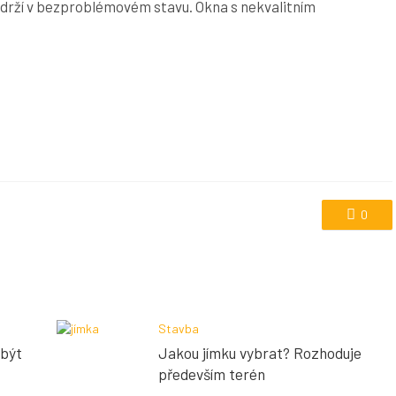
ydrží v bezproblémovém stavu. Okna s nekvalitním
0
Stavba
 být
Jakou jímku vybrat? Rozhoduje
především terén