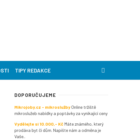
STI
TIPY REDAKCE
DOPORUČUJEME
Mikrojoby.cz - mikroslužby
Online tržiště
mikroslužeb nabídky a poptávky za vynikající ceny
Vydělejte si 10.000,- Kč
Máte známého, který
prodáva byt či dům. Napište nám a odměna je
Vaše..