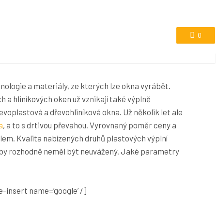
0
hnologie a materiály, ze kterých lze okna vyrábět.
 a hliníkových oken už vznikají také výplně
evoplastová a dřevohliníková okna. Už několik let ale
a
, a to s drtivou převahou. Vyrovnaný poměr ceny a
dlem. Kvalita nabízených druhů plastových výplní
ěr by rozhodně neměl být neuvážený. Jaké parametry
-insert name=’google’ /]