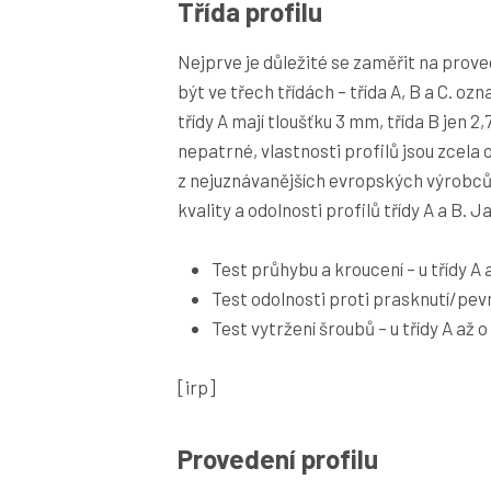
Třída profilu
Nejprve je důležité se zaměřit na prove
být ve třech třídách – třída A, B a C. ozn
třídy A mají tloušťku 3 mm, třída B jen 2,
nepatrné, vlastnosti profilů jsou zcela
z nejuznávanějších evropských výrobců 
kvality a odolnosti profilů třídy A a B. 
Test průhybu a kroucení – u třídy A a
Test odolnosti proti prasknutí/pevnos
Test vytržení šroubů – u třídy A až o
[irp]
Provedení profilu