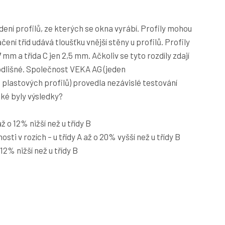
dení profilů, ze kterých se okna vyrábí. Profily mohou
ačení tříd udává tloušťku vnější stěny u profilů. Profily
7 mm a třída C jen 2,5 mm. Ačkoliv se tyto rozdíly zdají
 odlišné. Společnost VEKA AG (jeden
plastových profilů) provedla nezávislé testování
Jaké byly výsledky?
ž o 12% nižší než u třídy B
ti v rozích – u třídy A až o 20% vyšší než u třídy B
 12% nižší než u třídy B