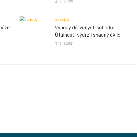
19.12.2021
Stavba
 může
Výhody dřevěných schodů:
Útulnost, výdrž i snadný úklid
18.11.2021