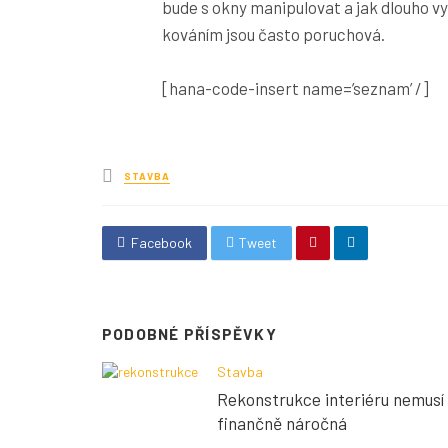
bude s okny manipulovat a jak dlouho v
kováním jsou často poruchová.
[hana-code-insert name=’seznam’ /]
Posted
STAVBA
in
Facebook
Tweet
PODOBNÉ PŘÍSPĚVKY
Stavba
Rekonstrukce interiéru nemusí
finančně náročná