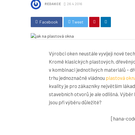
REDAKCE
26.4.2016
Facebook
Tweet
Výrobci oken neustále vyvíjejí nové tec
Kromě klasických plastových, dřevěných
v kombinaci jednotlivých materiálů – dř
trhu jednoznačně vládnou
plastová okn
kvality je pro zákazníky největším láka
stavebních otvorů je ale odlišná. Výb
jsou při výběru důležité?
[hana-code