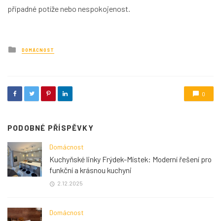
případné potíže nebo nespokojenost.
Posted
DOMÁCNOST
in
0
PODOBNÉ PŘÍSPĚVKY
Domácnost
Kuchyňské linky Frýdek-Místek: Moderní řešení pro
funkční a krásnou kuchyni
2.12.2025
Domácnost