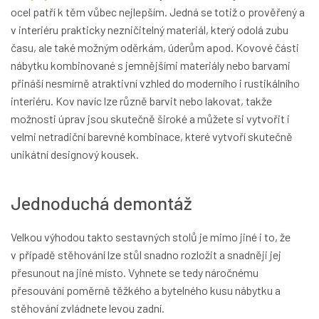
ocel patří k těm vůbec nejlepším. Jedná se totiž o prověřený a
v interiéru prakticky nezničitelný materiál, který odolá zubu
času, ale také možným oděrkám, úderům apod. Kovové části
nábytku kombinované s jemnějšími materiály nebo barvami
přináší nesmírně atraktivní vzhled do moderního i rustikálního
interiéru. Kov navíc lze různě barvit nebo lakovat, takže
možnosti úprav jsou skutečně široké a můžete si vytvořit i
velmi netradiční barevné kombinace, které vytvoří skutečně
unikátní designový kousek.
Jednoduchá demontáž
Velkou výhodou takto sestavných stolů je mimo jiné i to, že
v případě stěhování lze stůl snadno rozložit a snadněji jej
přesunout na jiné místo. Vyhnete se tedy náročnému
přesouvání poměrně těžkého a bytelného kusu nábytku a
stěhování zvládnete levou zadní.