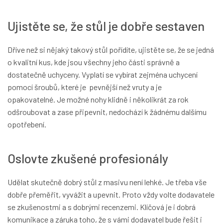
Ujistěte se, že stůl je dobře sestaven
Dříve než si nějaký takový stůl pořídíte, ujistěte se, že se jedná
o kvalitní kus, kde jsou všechny jeho části správně a
dostatečně uchyceny. Vyplatí se vybírat zejména uchycení
pomocí šroubů, které je pevnější než vruty a je
opakovatelné. Je možné nohy klidně i několikrát za rok
odšroubovat a zase připevnit, nedochází k žádnému dalšímu
opotřebení.
Oslovte zkušené profesionály
Udělat skutečně dobrý stůl z masivu není lehké. Je třeba vše
dobře přeměřit, vyvážit a upevnit. Proto vždy volte dodavatele
se zkušenostmi a s dobrými recenzemi. Klíčová je i dobrá
komunikace a záruka toho, že s vámi dodavatel bude řešit i