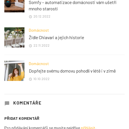
Somfy – automatizace domácnosti vám ušetří
mnoho starostí
20.12.2022
Domácnost
Židle Chiavari a jejich historie
22.11.2022
Domácnost
Dopřejte svému domovu pohodlí v létě i v zimě
10.10.2022
KOMENTÁŘE
PŘIDAT KOMENTÁŘ
Pro přidávání komentářů se musíte nejdříve
přihlásit
.