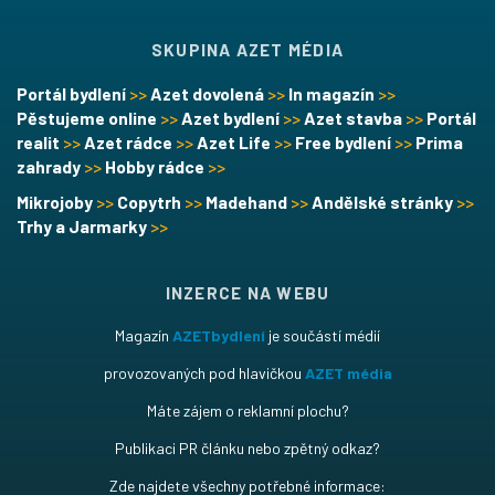
SKUPINA AZET MÉDIA
Portál bydlení
>>
Azet dovolená
>>
In magazín
>>
Pěstujeme online
>>
Azet bydlení
>>
Azet stavba
>>
Portál
realit
>>
Azet rádce
>>
Azet Life
>>
Free bydlení
>>
Prima
zahrady
>>
Hobby rádce
>>
Mikrojoby
>>
Copytrh
>>
Madehand
>>
Andělské stránky
>>
Trhy a Jarmarky
>>
INZERCE NA WEBU
Magazín
AZETbydlení
je součástí médií
provozovaných pod hlavičkou
AZET média
Máte zájem o reklamní plochu?
Publikaci PR článku nebo zpětný odkaz?
Zde najdete všechny potřebné informace: