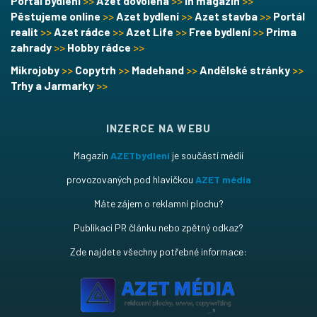
Portál bydlení
>>
Azet dovolená
>>
In magazín
>>
Pěstujeme online
>>
Azet bydlení
>>
Azet stavba
>>
Portál
realit
>>
Azet rádce
>>
Azet Life
>>
Free bydlení
>>
Prima
zahrady
>>
Hobby rádce
>>
Mikrojoby
>>
Copytrh
>>
Madehand
>>
Andělské stránky
>>
Trhy a Jarmarky
>>
INZERCE NA WEBU
Magazín
AZETbydlení
je součástí médií
provozovaných pod hlavičkou
AZET média
Máte zájem o reklamní plochu?
Publikaci PR článku nebo zpětný odkaz?
Zde najdete všechny potřebné informace: