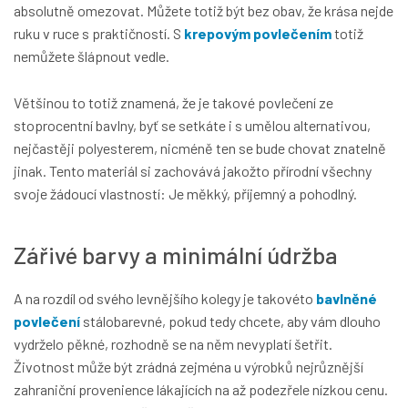
absolutně omezovat. Můžete totiž být bez obav, že krása nejde
ruku v ruce s praktičností. S
krepovým povlečením
totiž
nemůžete šlápnout vedle.
Většinou to totiž znamená, že je takové povlečení ze
stoprocentní bavlny, byť se setkáte i s umělou alternativou,
nejčastěji polyesterem, nicméně ten se bude chovat znatelně
jinak. Tento materiál si zachovává jakožto přírodní všechny
svoje žádoucí vlastností: Je měkký, příjemný a pohodlný.
Zářivé barvy a minimální údržba
A na rozdíl od svého levnějšího kolegy je takovéto
bavlněné
povlečení
stálobarevné, pokud tedy chcete, aby vám dlouho
vydrželo pěkné, rozhodně se na něm nevyplatí šetřit.
Životnost může být zrádná zejména u výrobků nejrůznější
zahraniční provenience lákajících na až podezřele nízkou cenu.