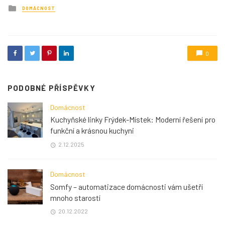
Posted
DOMÁCNOST
in
0
PODOBNÉ PŘÍSPĚVKY
Domácnost
Kuchyňské linky Frýdek-Místek: Moderní řešení pro
funkční a krásnou kuchyni
2.12.2025
Domácnost
Somfy – automatizace domácnosti vám ušetří
mnoho starostí
20.12.2022