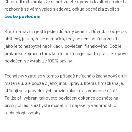
Chcete-li mít záruku, že si pořizujete opravdu kvalitní produkt,
rozhodně se vám vyplatí sledovat, odkud pochází a zvolit si
české povlečení
.
Krep má navrch ještě jeden důležitý benefit. Důvod, proč je tak
oblíbený, je ten, že se nemačká, tedy ho není potřeba žehlit,
jako je to nezbytné například u povlečení flanelového. Což je
praktické zejména tam, kde je potřeba jej často prát. I krepové
povlečení se vyrábí ze 100% bavlny.
Technicky vzato se v tomto případě nejedná o žádný nový druh
materiálu, ale pouze o jeho jinou úpravu, která už mačkaná je,
střídají se v pravidelných pruzích hladké a zvrásněné části.
Takže při vybírání takovéto povlečení dokonce poznáte na
první pohled, aniž byste museli mít nějaké ty vědomosti o
technologii výroby.