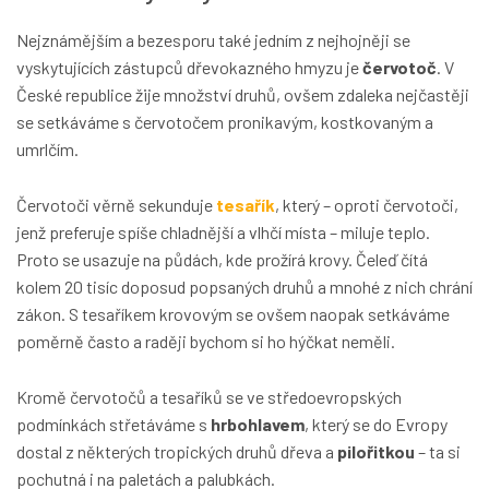
Nejznámějším a bezesporu také jedním z nejhojněji se
vyskytujících zástupců dřevokazného hmyzu je
červotoč
. V
České republice žije množství druhů, ovšem zdaleka nejčastěji
se setkáváme s červotočem pronikavým, kostkovaným a
umrlčím.
Červotoči věrně sekunduje
tesařík
, který – oproti červotoči,
jenž preferuje spíše chladnější a vlhčí místa – miluje teplo.
Proto se usazuje na půdách, kde prožírá krovy. Čeleď čítá
kolem 20 tisíc doposud popsaných druhů a mnohé z nich chrání
zákon. S tesaříkem krovovým se ovšem naopak setkáváme
poměrně často a raději bychom si ho hýčkat neměli.
Kromě červotočů a tesaříků se ve středoevropských
podmínkách střetáváme s
hrbohlavem
, který se do Evropy
dostal z některých tropických druhů dřeva a
pilořitkou
– ta si
pochutná i na paletách a palubkách.