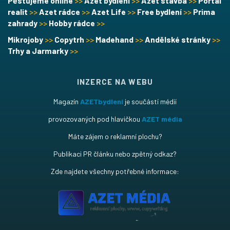
Pěstujeme online
>>
Azet bydlení
>>
Azet stavba
>>
Portál
realit
>>
Azet rádce
>>
Azet Life
>>
Free bydlení
>>
Prima
zahrady
>>
Hobby rádce
>>
Mikrojoby
>>
Copytrh
>>
Madehand
>>
Andělské stránky
>>
Trhy a Jarmarky
>>
INZERCE NA WEBU
Magazín
AZETbydlení
je součástí médií
provozovaných pod hlavičkou
AZET média
Máte zájem o reklamní plochu?
Publikaci PR článku nebo zpětný odkaz?
Zde najdete všechny potřebné informace: