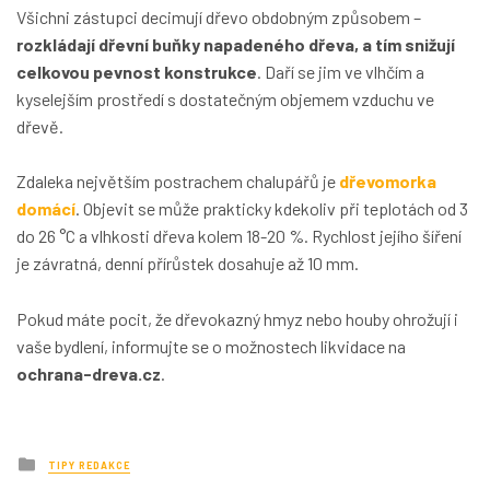
Všichni zástupci decimují dřevo obdobným způsobem –
rozkládají dřevní buňky napadeného dřeva, a tím snižují
celkovou pevnost konstrukce
. Daří se jim ve vlhčím a
kyselejším prostředí s dostatečným objemem vzduchu ve
dřevě.
Zdaleka největším postrachem chalupářů je
dřevomorka
domácí
. Objevit se může prakticky kdekoliv při teplotách od 3
do 26 °C a vlhkosti dřeva kolem 18-20 %. Rychlost jejího šíření
je závratná, denní přírůstek dosahuje až 10 mm.
Pokud máte pocit, že dřevokazný hmyz nebo houby ohrožují i
vaše bydlení, informujte se o možnostech likvidace na
ochrana-dreva.cz
.
Posted
TIPY REDAKCE
in