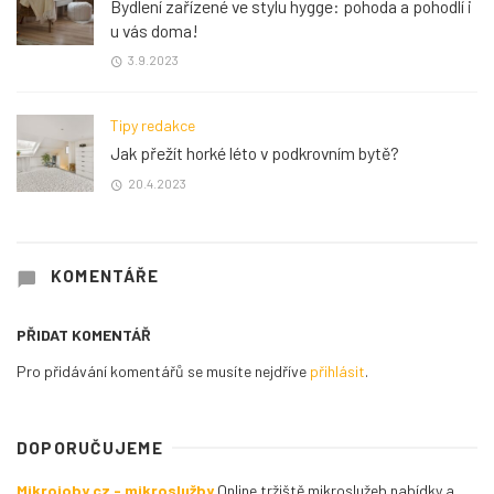
Bydlení zařízené ve stylu hygge: pohoda a pohodlí i
u vás doma!
3.9.2023
Tipy redakce
Jak přežít horké léto v podkrovním bytě?
20.4.2023
KOMENTÁŘE
PŘIDAT KOMENTÁŘ
Pro přidávání komentářů se musíte nejdříve
přihlásit
.
DOPORUČUJEME
Mikrojoby.cz - mikroslužby
Online tržiště mikroslužeb nabídky a