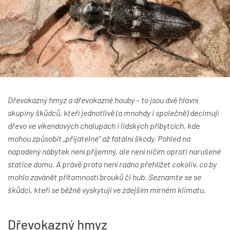
Dřevokazný hmyz a dřevokazné houby – to jsou dvě hlavní
skupiny škůdců, kteří jednotlivě (a mnohdy i společně) decimují
dřevo ve víkendových chalupách i lidských příbytcích, kde
mohou způsobit „přijatelné“ až fatální škody. Pohled na
napadený nábytek není příjemný, ale není ničím oproti narušené
statice domu. A právě proto není radno přehlížet cokoliv, co by
mohlo zavánět přítomností brouků či hub. Seznamte se se
škůdci, kteří se běžně vyskytují ve zdejším mírném klimatu.
Dřevokazný hmyz