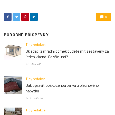
0
PODOBNÉ PŘÍSPĚVKY
Tipy redakce
Skládací zahradní domek budete mít sestavený za
jeden víkend. Co vše umí?
4.6.2024
Tipy redakce
Jak opravit poškozenou barvu u plechového
nábytku
6.10.2023
Tipy redakce