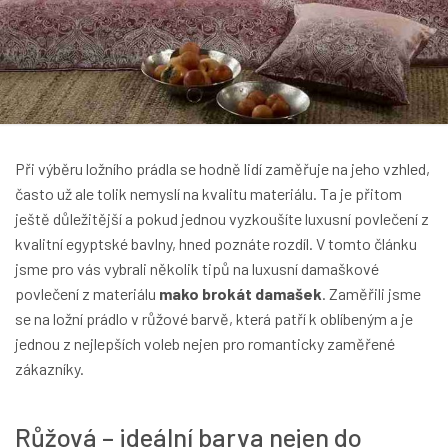
Při výběru ložního prádla se hodně lidí zaměřuje na jeho vzhled,
často už ale tolik nemyslí na kvalitu materiálu. Ta je přitom
ještě důležitější a pokud jednou vyzkoušíte luxusní povlečení z
kvalitní egyptské bavlny, hned poznáte rozdíl. V tomto článku
jsme pro vás vybrali několik tipů na luxusní damaškové
povlečení z materiálu
mako brokát damašek
. Zaměřili jsme
se na ložní prádlo v růžové barvě, která patří k oblíbeným a je
jednou z nejlepších voleb nejen pro romanticky zaměřené
zákazníky.
Růžová – ideální barva nejen do