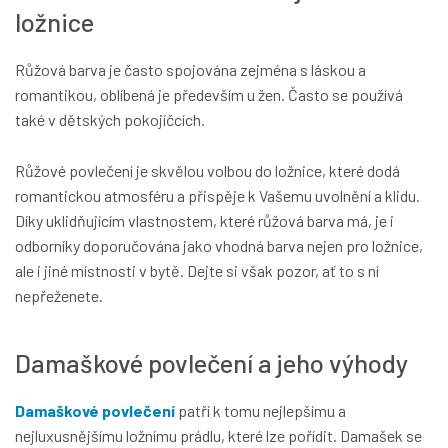
ložnice
Růžová barva je často spojována zejména s láskou a
romantikou, oblíbená je především u žen. Často se používá
také v dětských pokojíčcích.
Růžové povlečení je skvělou volbou do ložnice, které dodá
romantickou atmosféru a přispěje k Vašemu uvolnění a klidu.
Díky uklidňujícím vlastnostem, které růžová barva má, je i
odborníky doporučována jako vhodná barva nejen pro ložnice,
ale i jiné místnosti v bytě. Dejte si však pozor, ať to s ní
nepřeženete.
Damaškové povlečení a jeho výhody
Damaškové povlečení
patří k tomu nejlepšímu a
nejluxusnějšímu ložnímu prádlu, které lze pořídit. Damašek se