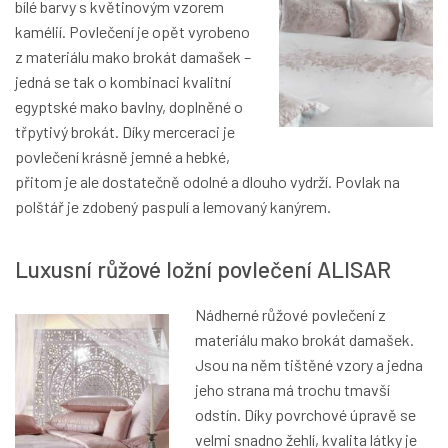
bílé barvy s květinovým vzorem
kamélií. Povlečení je opět vyrobeno
z materiálu mako brokát damašek –
jedná se tak o kombinaci kvalitní
egyptské mako bavlny, doplněné o
třpytivý brokát. Díky merceraci je
povlečení krásně jemné a hebké,
přitom je ale dostatečně odolné a dlouho vydrží. Povlak na
polštář je zdobený paspulí a lemovaný kanýrem.
Luxusní růžové ložní povlečení ALISAR
Nádherné růžové povlečení z
materiálu mako brokát damašek.
Jsou na něm tištěné vzory a jedna
jeho strana má trochu tmavší
odstín. Díky povrchové úpravě se
velmi snadno žehlí, kvalita látky je