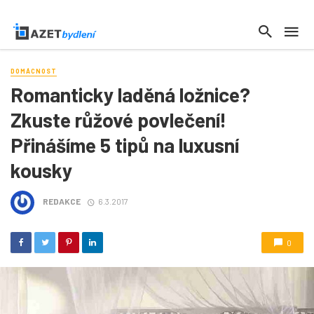
DOMÁCNOST
Romanticky laděná ložnice?
Zkuste růžové povlečení!
Přinášíme 5 tipů na luxusní
kousky
REDAKCE
6.3.2017
0