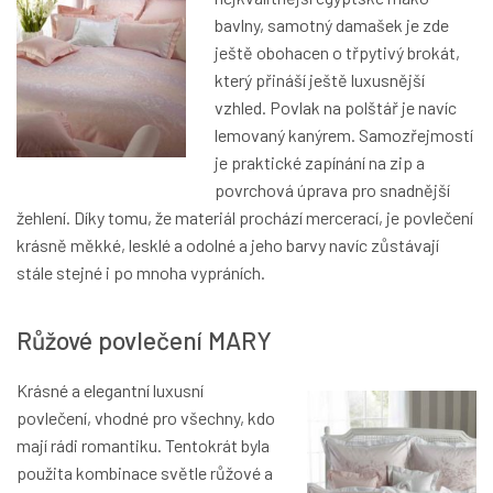
bavlny, samotný damašek je zde
ještě obohacen o třpytivý brokát,
který přináší ještě luxusnější
vzhled. Povlak na polštář je navíc
lemovaný kanýrem. Samozřejmostí
je praktické zapínání na zip a
povrchová úprava pro snadnější
žehlení. Díky tomu, že materiál prochází mercerací, je povlečení
krásně měkké, lesklé a odolné a jeho barvy navíc zůstávají
stále stejné i po mnoha vypráních.
Růžové povlečení MARY
Krásné a elegantní luxusní
povlečení, vhodné pro všechny, kdo
mají rádi romantiku. Tentokrát byla
použita kombinace světle růžové a