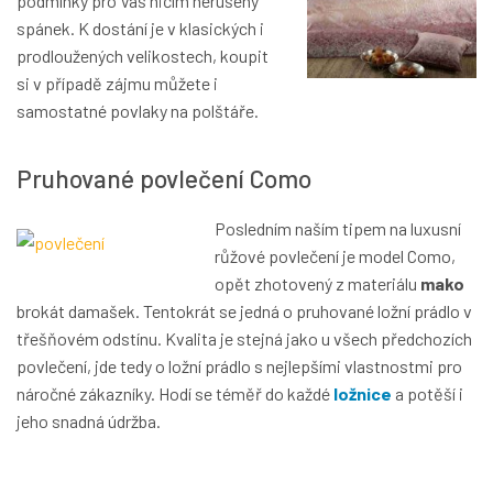
podmínky pro Váš ničím nerušený
spánek. K dostání je v klasických i
prodloužených velikostech, koupit
si v případě zájmu můžete i
samostatné povlaky na polštáře.
Pruhované povlečení Como
Posledním naším tipem na luxusní
růžové povlečení je model Como,
opět zhotovený z materiálu
mako
brokát damašek. Tentokrát se jedná o pruhované ložní prádlo v
třešňovém odstínu. Kvalita je stejná jako u všech předchozích
povlečení, jde tedy o ložní prádlo s nejlepšími vlastnostmi pro
náročné zákazníky. Hodí se téměř do každé
ložnice
a potěší i
jeho snadná údržba.