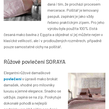
daná i tím, že prochází procesem
mercerace. Polštář je lemovaný
paspulí, zapínání je jako vždy
řešeno praktickým zipem. Pro jeho
výrobu byla použita 100% čistá
česaná mako bavlna z Egypta a objednat si jej můžete nejen v
klasické velikosti, ale i v prodloužených rozměrech, případně
pouze samostatné cíchy na polštář.
Růžové povlečení SORAYA
Elegantní růžové damaškové
povlečení
v úpravě mako brokát
damašek, vhodné pro milovníky
luxusu a jemné elegance. Snadno se
udržuje, zapíná se na zip. Poskytuje
dokonalé pohodlí a nejlepší