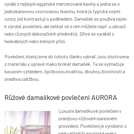
vyrábí z nejlepší egyptské mercerované bavlny a jedná se o
jednobarevnou vzorovanou tkaninu, která je typická svými
vzory, jež kontrastují s podkladem. Damašek se používá nejen
k výrobě povlečení, ale setkat se s ním můžete např. u ubrusů
nebo různých dekoračních předmětů. Dříve se vyráběl z
hedvábných nebo lněných přízí.
Povlečení, která jsme do tohoto článku vybrali, jsou zhotovena
z materiálu v úpravě mako brokát damašek. Ta se vyznačuje
luxusním vzhledem, špičkovou kvalitou, dlouhou životností a
snadnou údržbou.
Růžové damaškové povlečení AURORA
Luxusní damaškové povlečení v
oranžovo-růžovém barevném
provedení. Povlečení je vyrobeno z
nejkvalitnější egyptské mako