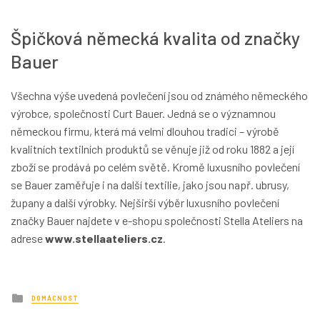
Špičková německá kvalita od značky
Bauer
Všechna výše uvedená povlečení jsou od známého německého
výrobce, společnosti Curt Bauer. Jedná se o významnou
německou firmu, která má velmi dlouhou tradici – výrobě
kvalitních textilních produktů se věnuje již od roku 1882 a její
zboží se prodává po celém světě. Kromě luxusního povlečení
se Bauer zaměřuje i na další textilie, jako jsou např. ubrusy,
župany a další výrobky. Nejširší výběr luxusního povlečení
značky Bauer najdete v e-shopu společnosti Stella Ateliers na
adrese
www.stellaateliers.cz
.
Posted
DOMÁCNOST
in