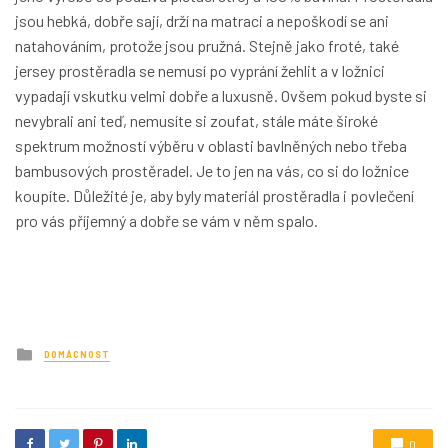
jsou hebká, dobře sají, drží na matraci a nepoškodí se ani
natahováním, protože jsou pružná. Stejně jako froté, také
jersey prostěradla se nemusí po vyprání žehlit a v ložnici
vypadají vskutku velmi dobře a luxusně. Ovšem pokud byste si
nevybrali ani teď, nemusíte si zoufat, stále máte široké
spektrum možností výběru v oblasti bavlněných nebo třeba
bambusových prostěradel. Je to jen na vás, co si do ložnice
koupíte. Důležité je, aby byly materiál prostěradla i povlečení
pro vás příjemný a dobře se vám v něm spalo.
Posted
DOMÁCNOST
in
0