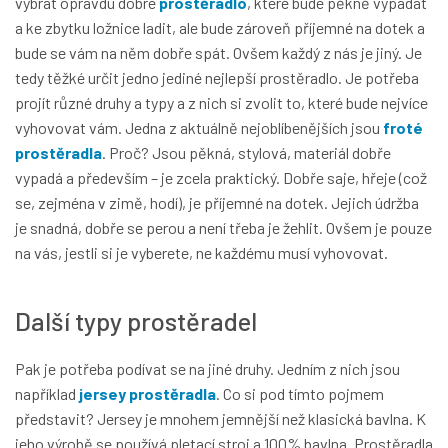
vybrat opravdu dobré
prostěradlo
, které bude pěkně vypadat
a ke zbytku ložnice ladit, ale bude zároveň příjemné na dotek a
bude se vám na něm dobře spát. Ovšem každý z nás je jiný. Je
tedy těžké určit jedno jediné nejlepší prostěradlo. Je potřeba
projít různé druhy a typy a z nich si zvolit to, které bude nejvíce
vyhovovat vám. Jedna z aktuálně nejoblíbenějších jsou
froté
prostěradla
. Proč? Jsou pěkná, stylová, materiál dobře
vypadá a především – je zcela praktický. Dobře saje, hřeje (což
se, zejména v zimě, hodí), je příjemné na dotek. Jejich údržba
je snadná, dobře se perou a není třeba je žehlit. Ovšem je pouze
na vás, jestli si je vyberete, ne každému musí vyhovovat.
Další typy prostěradel
Pak je potřeba podívat se na jiné druhy. Jedním z nich jsou
například
jersey prostěradla
. Co si pod tímto pojmem
představit? Jersey je mnohem jemnější než klasická bavlna. K
jeho výrobě se používá pletací stroj a 100% bavlna. Prostěradla