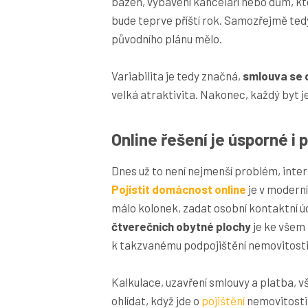
bazén, vybavení kanceláří nebo dům, kt
bude teprve příští rok. Samozřejmě tedy
původního plánu mělo.
Variabilita je tedy značná,
smlouva se 
velká atraktivita. Nakonec, každý byt je 
Online řešení je úsporné i
Dnes už to není nejmenší problém, inter
Pojistit domácnost online
je v moderní
málo kolonek, zadat osobní kontaktní úd
čtverečních obytné plochy
je ke všem 
k takzvanému podpojištění nemovitosti
Kalkulace, uzavření smlouvy a platba, v
ohlídat, když jde o
pojištění
nemovitosti?