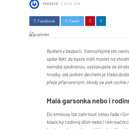
REDAKCE
20.12.2018
Facebook
Tweet
Bydlení v bezpečí. Samozřejmě tím nemám
spíše fakt, že byste měli myslet na vhodn
nemáte sjednanou, vystavujete se široké
hrozby, ale jedním dechem je třeba doda
přeje připraveným, škody se pak rychle n
Malá garsonka nebo i rodi
Do smlouvy lze zahrnout celou řadu různ
klasický rodinný dům nebo i rekreační 