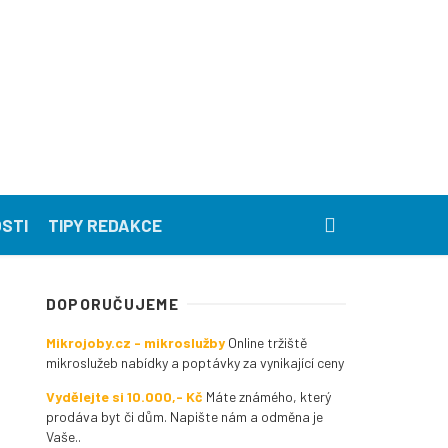
STI
TIPY REDAKCE
DOPORUČUJEME
Mikrojoby.cz - mikroslužby
Online tržiště
mikroslužeb nabídky a poptávky za vynikající ceny
Vydělejte si 10.000,- Kč
Máte známého, který
prodáva byt či dům. Napište nám a odměna je
Vaše..