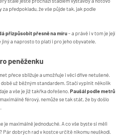
erý stále ještě prochází stadiem výstavby a hotovo
 za předpokladu, že vše půjde tak, jak podle
dá přizpůsobit přesně na míru
– a právě i v tom je její
jiný a naprosto to platí i pro jeho obyvatele.
 pro peněženku
net přece sbližuje a umožňuje i věci dříve netušené.
 době už běžným standardem. Stačí vyplnit několik
aje a vše je již takřka dořešeno.
Paušál podle metrů
maximálně férový, nemůže se tak stát, že by došlo
.
še je maximálně jednoduché. A co vše byste si měli
 Pár dobrých rad v kostce určitě nikomu neuškodí.