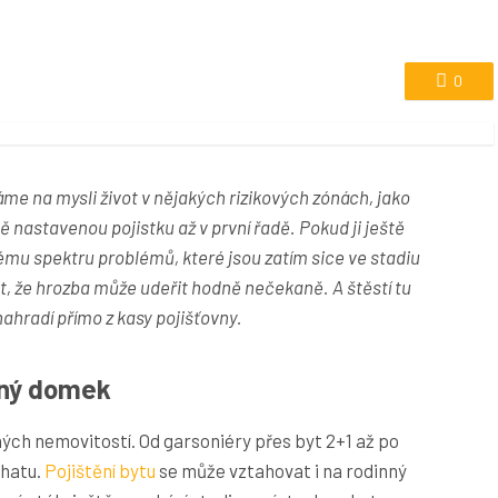
0
e na mysli život v nějakých rizikových zónách, jako
ě nastavenou pojistku až v první řadě. Pokud ji ještě
mu spektru problémů, které jsou zatím sice ve stadiu
t, že hrozba může udeřit hodně nečekaně. A štěstí tu
ahradí přímo z kasy pojišťovny.
nný domek
ých nemovitostí. Od garsoniéry přes byt 2+1 až po
chatu.
Pojištění bytu
se může vztahovat i na rodinný