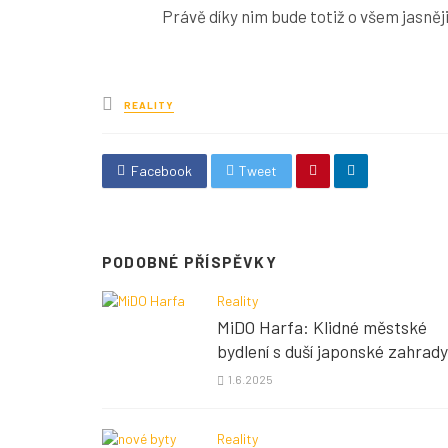
Právě díky nim bude totiž o všem jasně
Posted
REALITY
in
Facebook
Tweet
PODOBNÉ PŘÍSPĚVKY
Reality
MiDO Harfa: Klidné městské
bydlení s duší japonské zahrady
1.6.2025
Reality