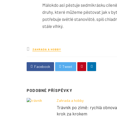
Málokdo asi pěstuje sedmikrásku cíleně. 
druhy, které můžeme pěstovat jak v byt
potřebuje světlé stanoviště, spíš chladn
stále vlhký.
Posted
ZAHRADA A HOBBY
in
Facebook
Tweet
PODOBNÉ PŘÍSPĚVKY
Zahrada a hobby
Trávník po zimě: rychlá obnova
krok za krokem