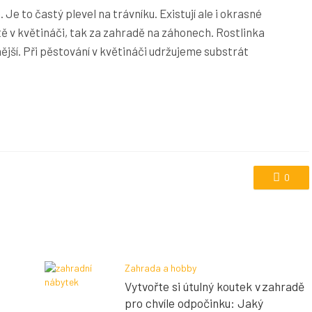
Je to častý plevel na trávníku. Existují ale i okrasné
ě v květináči, tak za zahradě na záhonech. Rostlinka
ější. Při pěstování v květináči udržujeme substrát
0
Zahrada a hobby
Vytvořte si útulný koutek v zahradě
pro chvíle odpočinku: Jaký