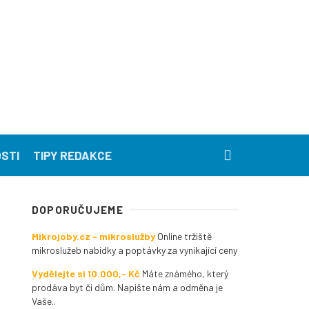
STI
TIPY REDAKCE
DOPORUČUJEME
Mikrojoby.cz - mikroslužby
Online tržiště
mikroslužeb nabídky a poptávky za vynikající ceny
Vydělejte si 10.000,- Kč
Máte známého, který
prodáva byt či dům. Napište nám a odměna je
Vaše..