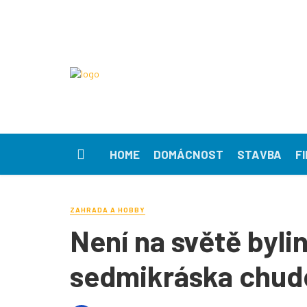
HOME
DOMÁCNOST
STAVBA
F
ZAHRADA A HOBBY
Není na světě byli
sedmikráska chud