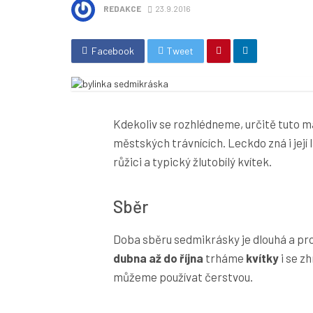
REDAKCE
23.9.2016
Facebook
Tweet
Kdekoliv se rozhlédneme, určitě tuto ma
městských trávnících. Leckdo zná i její
růžici a typický žlutobílý kvítek.
Sběr
Doba sběru sedmikrásky je dlouhá a pro
dubna až do října
trháme
kvítky
i se zh
můžeme používat čerstvou.