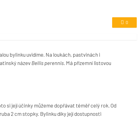
0
lou bylinku uvidíme. Na loukách, pastvinách i
 latinský název
Bellis perennis
. Má přízemní listovou
to si její účinky můžeme dopřávat téměř celý rok. Od
ruba 2 cm stopky. Bylinku díky její dostupnosti