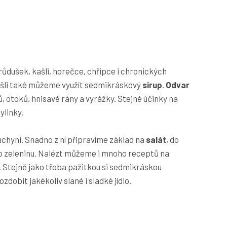
ůdušek, kašli, horečce, chřipce i chronických
ašli také můžeme využít sedmikráskový
sirup
.
Odvar
 otoků, hnisavé rány a vyrážky. Stejné účinky na
ylinky.
uchyni. Snadno z ní připravíme základ na
salát
, do
 zeleninu. Nalézt můžeme i mnoho receptů na
Stejně jako třeba pažitkou si sedmikráskou
obit jakékoliv slané i sladké jídlo.