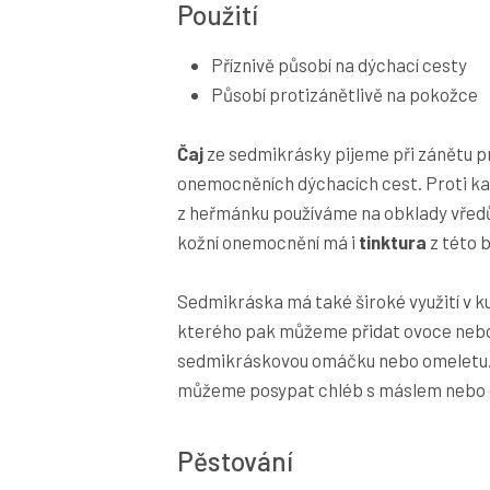
Použití
Příznivě působí na dýchací cesty
Působí protizánětlivě na pokožce
Čaj
ze sedmikrásky pijeme při zánětu pr
onemocněních dýchacích cest. Proti k
z heřmánku používáme na obklady vředů,
kožní onemocnění má i
tinktura
z této b
Sedmikráska má také široké využití v k
kterého pak můžeme přidat ovoce nebo
sedmikráskovou omáčku nebo omeletu. 
můžeme posypat chléb s máslem nebo ozd
Pěstování