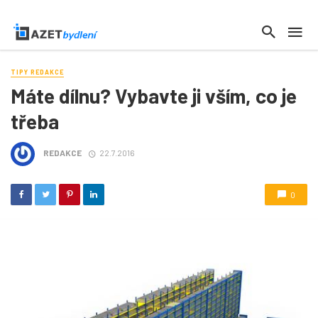
TIPY REDAKCE
Máte dílnu? Vybavte ji vším, co je
třeba
REDAKCE
22.7.2016
0