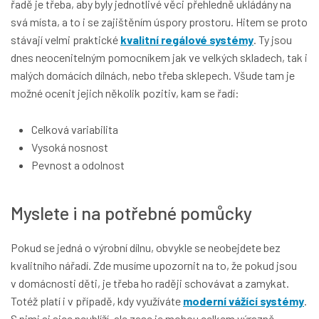
řadě je třeba, aby byly jednotlivé věci přehledně ukládány na
svá místa, a to i se zajištěním úspory prostoru. Hitem se proto
stávají velmi praktické
kvalitní regálové systémy
. Ty jsou
dnes neocenitelným pomocníkem jak ve velkých skladech, tak i
malých domácích dílnách, nebo třeba sklepech. Všude tam je
možné ocenit jejich několik pozitiv, kam se řadí:
Celková variabilita
Vysoká nosnost
Pevnost a odolnost
Myslete i na potřebné pomůcky
Pokud se jedná o výrobní dílnu, obvykle se neobejdete bez
kvalitního nářadí. Zde musíme upozornit na to, že pokud jsou
v domácnosti děti, je třeba ho raději schovávat a zamykat.
Totéž platí i v případě, kdy využíváte
moderní vážící systémy
.
S nimi si sice neublíží, ale zase je mohou celkem výrazně