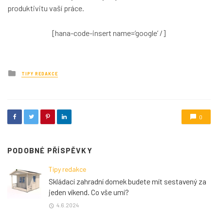
produktivitu vaší práce.
[hana-code-insert name=’google’ /]
Posted
TIPY REDAKCE
in
0
PODOBNÉ PŘÍSPĚVKY
Tipy redakce
Skládací zahradní domek budete mít sestavený za
jeden víkend. Co vše umí?
4.6.2024