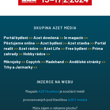
SKUPINA AZET MÉDIA
Portál bydlení
>>
Azet dovolená
>>
In magazín
>>
Pěstujeme online
>>
Azet bydlení
>>
Azet stavba
>>
Portál
realit
>>
Azet rádce
>>
Azet Life
>>
Free bydlení
>>
Prima
zahrady
>>
Hobby rádce
>>
Mikrojoby
>>
Copytrh
>>
Madehand
>>
Andělské stránky
>>
Trhy a Jarmarky
>>
INZERCE NA WEBU
Magazín
AZETbydlení
je součástí médií
provozovaných pod hlavičkou
AZET média
Máte zájem o reklamní plochu?