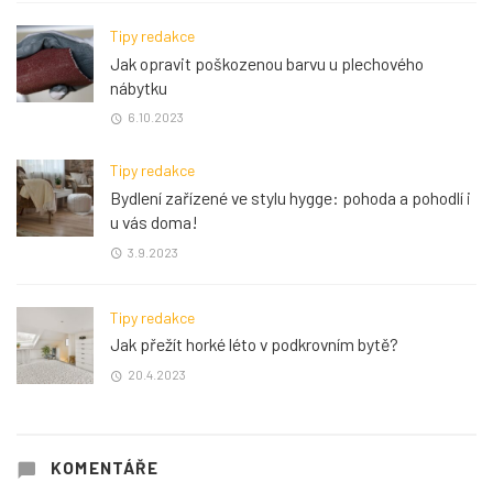
Tipy redakce
Jak opravit poškozenou barvu u plechového
nábytku
6.10.2023
Tipy redakce
Bydlení zařízené ve stylu hygge: pohoda a pohodlí i
u vás doma!
3.9.2023
Tipy redakce
Jak přežít horké léto v podkrovním bytě?
20.4.2023
KOMENTÁŘE