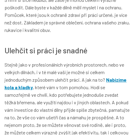
poškodit. Dále byste v každé dílně měli myslet i na ochranu.
Pomůcek, které jsou k ochraně zdraví při práci určené, je více
než dost. Základem je správné oblečení, ochrana vašeho zraku,
rukavice i kvalitní obuv.
Ulehčit si práci je snadné
Stejně jako v profesionálních výrobních prostorech, nebo ve
velkých dílnách, i v té malé vaší je možné si celkem
jednoduchým způsobem ulehčit práci. A jak na to?
Nabízíme
kola a kladky
, které vám v tom pomohou. Hodí se
samozřejmě ve chvíli, kdo potřebujete jednoduše zvedat
těžká břemena, ale využití najdou i v jiných oblastech. A pokud
vám investice do vlastní dílny přijde spíše zbytečná, pamatujte
na to, že vše co vám ušetří čas a námahu je prospěšné. A to
nejenom proto, že se můžete věnovat své rodině, ale i proto,
že můžete celkem výrazně zvýšit jak efektivitu, tak i celkovou