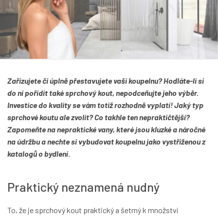
Zařizujete či úplně přestavujete vaši koupelnu? Hodláte-li si
do ní pořídit také sprchový kout, nepodceňujte jeho výběr.
Investice do kvality se vám totiž rozhodně vyplatí! Jaký typ
sprchové koutu ale zvolit? Co takhle ten nepraktičtější?
Zapomeňte na nepraktické vany, které jsou kluzké a náročné
na údržbu a nechte si vybudovat koupelnu jako vystřiženou z
katalogů o bydlení.
Praktický neznamená nudný
To, že je sprchový kout praktický a šetrný k množství