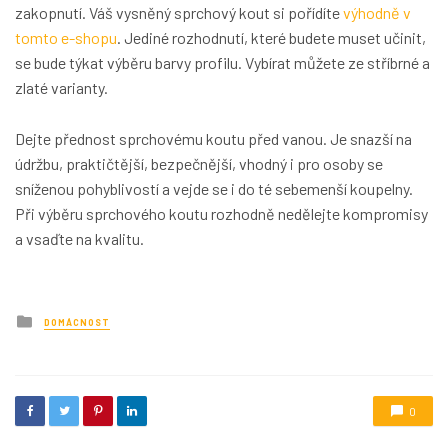
zakopnutí. Váš vysněný sprchový kout si pořídíte
výhodně v
tomto e-shopu
. Jediné rozhodnutí, které budete muset učinit,
se bude týkat výběru barvy profilu. Vybírat můžete ze stříbrné a
zlaté varianty.
Dejte přednost sprchovému koutu před vanou. Je snazší na
údržbu, praktičtější, bezpečnější, vhodný i pro osoby se
sníženou pohyblivostí a vejde se i do té sebemenší koupelny.
Při výběru sprchového koutu rozhodně nedělejte kompromisy
a vsaďte na kvalitu.
Posted
DOMÁCNOST
in
0