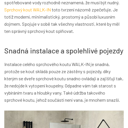
spotřebované vody rozhodně neznamená, že musí být nudný.
Sprchový kout WALK-IN
toto tvrzení názorně zpečeťuje. Je
totiž moderní, minimalistický, prostorný a působí luxusním
dojmem. Spojuje v sobě tak všechny vlastnosti, které by měl
ten správný sprchový kout splňovat.
Snadná instalace a spolehlivé pojezdy
Instalace celého sprchového koutu WALK-IN je snadná,
protože se kout skládá pouze ze zástěny s pojezdy, díky
kterým se dveře sprchové koutu snadno ovládají a zajišťují tak,
že nedojde k vytopení koupelny. Odpadne vám tak starost s
vybíráním tvaru a hloubky vany. Také údržba takového
sprchové koutu, jehož součástí není vana, je mnohem snazší.