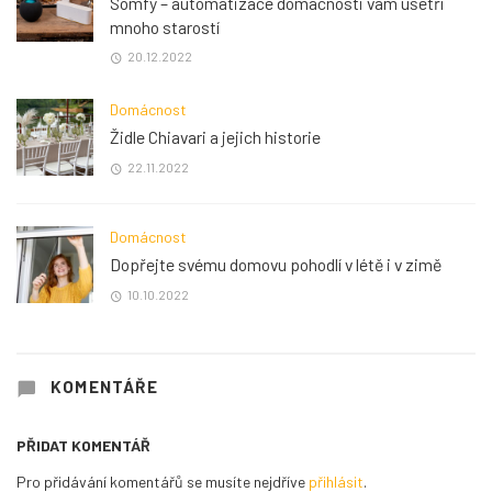
Somfy – automatizace domácnosti vám ušetří
mnoho starostí
20.12.2022
Domácnost
Židle Chiavari a jejich historie
22.11.2022
Domácnost
Dopřejte svému domovu pohodlí v létě i v zimě
10.10.2022
KOMENTÁŘE
PŘIDAT KOMENTÁŘ
Pro přidávání komentářů se musíte nejdříve
přihlásit
.