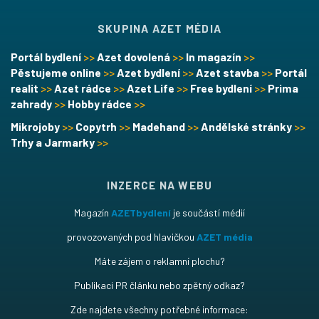
SKUPINA AZET MÉDIA
Portál bydlení
>>
Azet dovolená
>>
In magazín
>>
Pěstujeme online
>>
Azet bydlení
>>
Azet stavba
>>
Portál
realit
>>
Azet rádce
>>
Azet Life
>>
Free bydlení
>>
Prima
zahrady
>>
Hobby rádce
>>
Mikrojoby
>>
Copytrh
>>
Madehand
>>
Andělské stránky
>>
Trhy a Jarmarky
>>
INZERCE NA WEBU
Magazín
AZETbydlení
je součástí médií
provozovaných pod hlavičkou
AZET média
Máte zájem o reklamní plochu?
Publikaci PR článku nebo zpětný odkaz?
Zde najdete všechny potřebné informace: