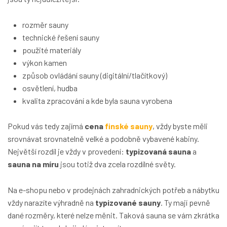
rozměr sauny
technické řešení sauny
použité materiály
výkon kamen
způsob ovládání sauny (digitální/tlačítkový)
osvětlení, hudba
kvalita zpracování a kde byla sauna vyrobena
Pokud vás tedy zajímá
cena
finské sauny
, vždy byste měli
srovnávat srovnatelně velké a podobně vybavené kabiny.
Největší rozdíl je vždy v provedení:
typizovaná sauna
a
sauna na míru
jsou totiž dva zcela rozdílné světy.
Na e-shopu nebo v prodejnách zahradnických potřeb a nábytku
vždy narazíte výhradně na
typizované sauny
. Ty mají pevně
dané rozměry, které nelze měnit. Taková sauna se vám zkrátka