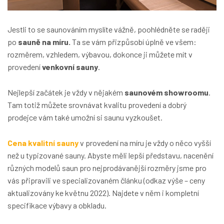
Jestli to se saunováním myslíte vážně, poohlédněte se raději
po
sauně na míru.
Ta se vám přizpůsobí úplně ve všem:
rozměrem, vzhledem, výbavou, dokonce ji můžete mít v
provedení
venkovní sauny
.
Nejlepší začátek je vždy v nějakém
saunovém showroomu
.
Tam totiž můžete srovnávat kvalitu provedení a dobrý
prodejce vám také umožní si saunu vyzkoušet.
Cena kvalitní sauny
v provedení na míru je vždy o něco vyšší
než u typizované sauny. Abyste měli lepší představu, nacenění
různých modelů saun pro nejprodávanější rozměry jsme pro
vás připravili ve specializovaném článku (odkaz výše – ceny
aktualizovány ke květnu 2022). Najdete v něm i kompletní
specifikace výbavy a obkladu.