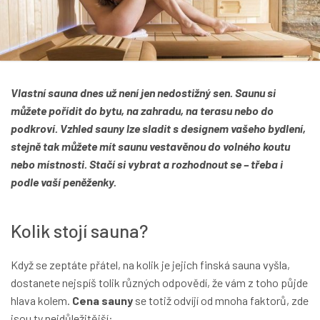
Vlastní sauna dnes už není jen nedostižný sen. Saunu si
můžete pořídit do bytu, na zahradu, na terasu nebo do
podkroví. Vzhled sauny lze sladit s designem vašeho bydlení,
stejně tak můžete mít saunu vestavěnou do volného koutu
nebo místnosti. Stačí si vybrat a rozhodnout se – třeba i
podle vaší peněženky.
Kolik stojí sauna?
Když se zeptáte přátel, na kolik je jejich finská sauna vyšla,
dostanete nejspíš tolik různých odpovědí, že vám z toho půjde
hlava kolem.
Cena sauny
se totiž odvíjí od mnoha faktorů, zde
jsou ty nejdůležitější: