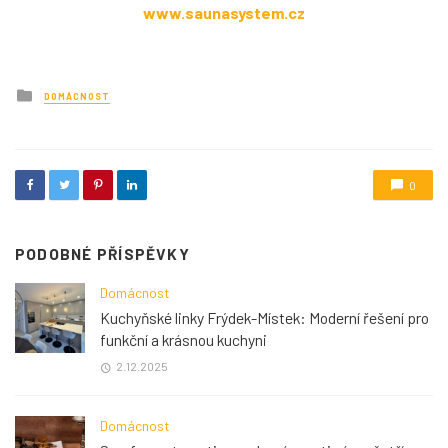
www.saunasystem.cz
Posted
DOMÁCNOST
in
0
PODOBNÉ PŘÍSPĚVKY
Domácnost
Kuchyňské linky Frýdek-Místek: Moderní řešení pro
funkční a krásnou kuchyni
2.12.2025
Domácnost