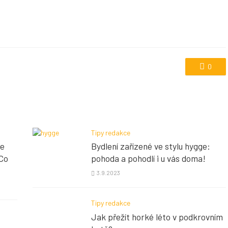
0
Tipy redakce
te
Bydlení zařízené ve stylu hygge:
 Co
pohoda a pohodlí i u vás doma!
3.9.2023
Tipy redakce
Jak přežít horké léto v podkrovním