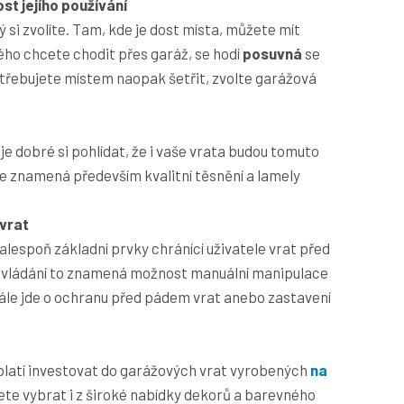
st jejího používání
rý si zvolíte. Tam, kde je dost místa, můžete mít
ého chcete chodit přes garáž, se hodí
posuvná
se
řebujete místem naopak šetřit, zvolte garážová
e dobré si pohlídat, že i vaše vrata budou tomuto
e znamená především kvalitní těsnění a lamely
vrat
alespoň základní prvky chránící uživatele vrat před
é ovládání to znamená možnost manuální manipulace
ále jde o ochranu před pádem vrat anebo zastavení
vyplatí investovat do garážových vrat vyrobených
na
ete vybrat i z široké nabídky dekorů a barevného