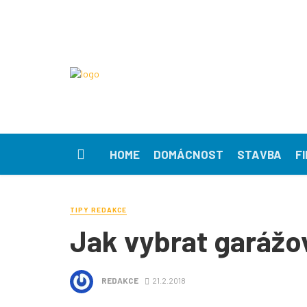
HOME
DOMÁCNOST
STAVBA
F
TIPY REDAKCE
Jak vybrat garážo
REDAKCE
21.2.2018