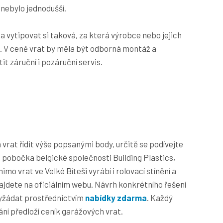
 nebylo jednodušší.
 vytipovat si taková, za která výrobce nebo jejich
. V ceně vrat by měla být odborná montáž a
t záruční i pozáruční servis.
vrat řídit výše popsanými body, určitě se podívejte
, pobočka belgické společnosti Building Plastics,
mo vrat ve Velké Bíteši vyrábí i rolovací stínění a
najdete na oficiálním webu. Návrh konkrétního řešení
vyžádat prostřednictvím
nabídky zdarma
. Každý
í předloží ceník garážových vrat.