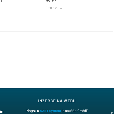
u
bytě?
20.4.2023
INZERCE NA WEBU
ín
Magazín
AZETbydlení
je součástí médií
©