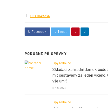
Posted
TIPY REDAKCE
in
Facebook
Tweet
PODOBNÉ PŘÍSPĚVKY
Tipy redakce
Skládací zahradní domek bude
mít sestavený za jeden víkend.
vše umí?
4.6.2024
Tipy redakce