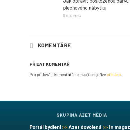
Jak opravit poškozenou barvu 
plechového nábytku
6.10.2023
KOMENTÁŘE
PŘIDAT KOMENTÁŘ
Pro přidávání komentářů se musíte nejdříve
přihlásit
.
SKUPINA AZET MÉDIA
Portál bydlení
>>
Azet dovolená
>>
In magaz