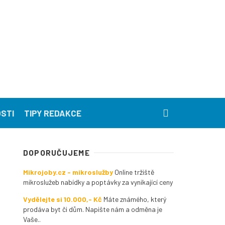
STI
TIPY REDAKCE
DOPORUČUJEME
Mikrojoby.cz - mikroslužby
Online tržiště
mikroslužeb nabídky a poptávky za vynikající ceny
Vydělejte si 10.000,- Kč
Máte známého, který
prodáva byt či dům. Napište nám a odměna je
Vaše..