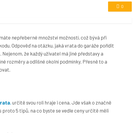
0
e máte nepřeberné množství možností, což bývá při
kodu. Odpověď na otázku, jaká vrata do garáže pořídit
. Nejenom, že každý uživatel má jiné představy a
 jiné rozměry a odlišné okolní podmínky. Přesně to a
dovat.
rata
,
určitě svou roli hraje i cena. Jde však o značně
 proto 5 tipů, na co byste se vedle ceny určitě měli