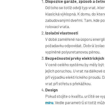
Dispozice garáže, způsob a četno
Od toho se totiž odvíjí typ vrat, kte
klasická výklopná. K domu, do kter
zabudovanými dveřmi. Tam, kde pot
rolovací vrata.
Izolační vlastnosti
V době zaměřené na úsporu energií j
požadavku odpovídat. Dobrá izolac
vyplněné polyuretanovou pěnou.
Bezpečnostní prvky elektrických 
V ceně celého systému by měly být 
jejich poruchou. U vrat na dálkov
při výpadku elektrického proudu. D
vrat při střetu s překážkou.
Design
Pokud stojíte o kvalitu, určitě se 
míru
. Vedle parametrů si totiž můž