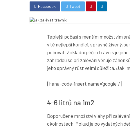
Facebook
Tweet
Teplejší počasí s menším množstvím sráž
v té nejlepší kondici, správně živený, se
pečovat. Základní péčí o trávník je jeho
zahradou se při zalévání věnuje záhonků
jeho správný růst velmi důležitá. Jak i
[hana-code-insert name=’google’ /]
4-6 litrů na 1m2
Doporučené množství vláhy při zalévání 
okolnostech. Pokud je po vydatných deš