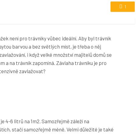
1
ek není pro trávníky vůbec ideální. Aby byl trávník
 sytou barvou a bez světlých míst, je třeba o něj
 zavlažování, i když velké množství majitelů domů se
m a na trávník zapomíná. Závlaha trávníku je pro
ntenzivně zavlažovat?
je 4-6 litrů na 1m2. Samozřejmě záleží na
tích, stačí samozřejmě méně. Velmi důležité je také