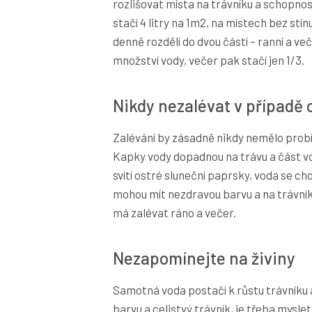
rozlišovat místa na trávníku a schopno
stačí 4 litry na 1m2, na místech bez stín
denně rozdělí do dvou částí – ranní a ve
množství vody, večer pak stačí jen 1/3.
Nikdy nezalévat v případě 
Zalévání by zásadně nikdy nemělo probí
Kapky vody dopadnou na trávu a část vo
svítí ostré sluneční paprsky, voda se cho
mohou mít nezdravou barvu a na trávník
má zalévat ráno a večer.
Nezapomínejte na živiny
Samotná voda postačí k růstu trávníku 
barvu a celistvý trávník, je třeba mysle