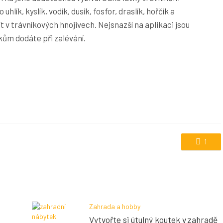
hlík, kyslík, vodík, dusík, fosfor, draslík, hořčík a
t v trávníkových hnojivech. Nejsnazší na aplikaci jsou
kům dodáte při zalévání.
1
Zahrada a hobby
Vytvořte si útulný koutek v zahradě