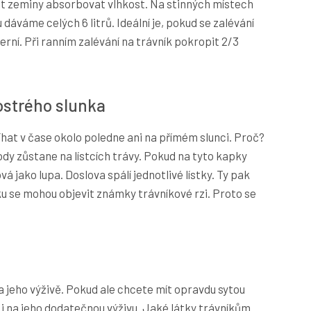
st zeminy absorbovat vlhkost. Na stinných místech
u dáváme celých 6 litrů. Ideální je, pokud se zalévání
černí. Při ranním zalévání na trávník pokropit 2/3
ostrého slunka
hat v čase okolo poledne ani na přímém slunci. Proč?
dy zůstane na lístcích trávy. Pokud na tyto kapky
vá jako lupa. Doslova spálí jednotlivé lístky. Ty pak
u se mohou objevit známky trávníkové rzi. Proto se
a jeho výživě. Pokud ale chcete mít opravdu sytou
t i na jeho dodatečnou výživu. Jaké látky trávníkům