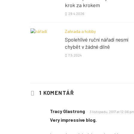
krok za krokem
29.4.2026
Zahrada a hobby
Spolehlivé ruční nářadí nesmí
chybět v žádné dílně
7.5.2024
1 KOMENTÁŘ
Tracy Glastrong
3 listopadu, 2017 at 12:06 p
Very impressive blog.