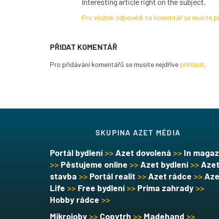
Interesting article right on the subject.
Pro vložení odpovědi na komentář se musíte př
PŘIDAT KOMENTÁŘ
Pro přidávání komentářů se musíte nejdříve
přihlásit
.
SKUPINA AZET MÉDIA
Portál bydlení
>>
Azet dovolená
>>
In magaz
>>
Pěstujeme online
>>
Azet bydlení
>>
Aze
stavba
>>
Portál realit
>>
Azet rádce
>>
Aze
Life
>>
Free bydlení
>>
Prima zahrady
>>
Hobby rádce
>>
Mikrojoby
>>
Copytrh
>>
Madehand
>>