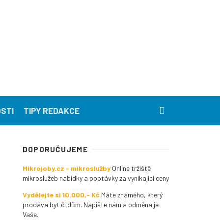
STI
TIPY REDAKCE
DOPORUČUJEME
Mikrojoby.cz - mikroslužby
Online tržiště
mikroslužeb nabídky a poptávky za vynikající ceny
Vydělejte si 10.000,- Kč
Máte známého, který
prodáva byt či dům. Napište nám a odměna je
Vaše..