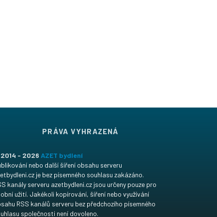
PRÁVA VYHRAZENÁ
 2014 - 2026
AZET bydlení
blikování nebo další šíření obsahu serveru
etbydleni.cz je bez písemného souhlasu zakázáno.
S kanály serveru azetbydleni.cz jsou určeny pouze pro
obní užití. Jakékoli kopírování, šíření nebo využívání
sahu RSS kanálů serveru bez předchozího písemného
uhlasu společnosti není dovoleno.