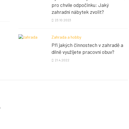
pro chvíle odpočinku: Jaký
zahradní nábytek zvolit?
23.10.2023
Zahrada a hobby
Při jakých činnostech v zahradě a
dílně využijete pracovní obuv?
21.4.2022
m