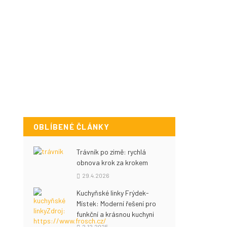
OBLÍBENÉ ČLÁNKY
Trávník po zimě: rychlá
obnova krok za krokem
29.4.2026
Kuchyňské linky Frýdek-
Místek: Moderní řešení pro
funkční a krásnou kuchyni
2.12.2025