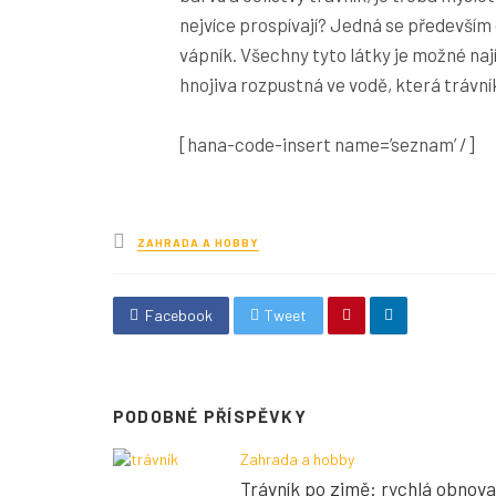
nejvíce prospívají? Jedná se především o u
vápník. Všechny tyto látky je možné nají
hnojiva rozpustná ve vodě, která trávní
[hana-code-insert name=’seznam’ /]
Posted
ZAHRADA A HOBBY
in
Facebook
Tweet
PODOBNÉ PŘÍSPĚVKY
Zahrada a hobby
Trávník po zimě: rychlá obnova