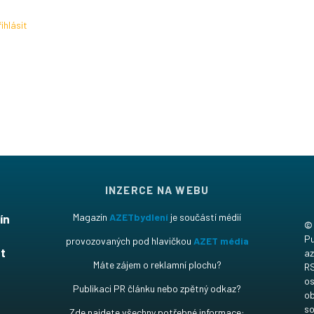
ihlásit
INZERCE NA WEBU
ín
Magazín
AZETbydlení
je součástí médií
©
t
Pu
provozovaných pod hlavičkou
AZET média
t
az
Máte zájem o reklamní plochu?
RS
os
Publikaci PR článku nebo zpětný odkaz?
ob
so
Zde najdete všechny potřebné informace: