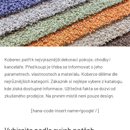
Koberec patří k nejvýraznější dekoraci pokoje, chodby i
kanceláře. Před koupí je třeba se informovat o jeho
parametrech, vlastnostech a materiálu. Koberce dělíme dle
nejrůznějších kategorií. Zákazník si nejlépe vybere z katalogu,
kde získá dostupné informace. Užitečná fakta se dozví od
zkušeného prodejce. Na prvním místě není pouze design.
[hana-code-insert name=’google’ /]
Vybírejte podle svých potřeb