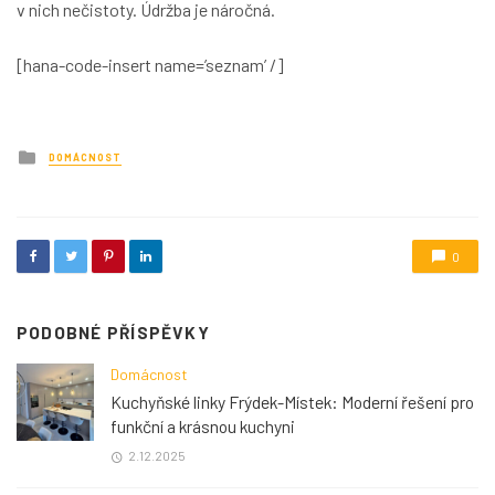
v nich nečistoty. Údržba je náročná.
[hana-code-insert name=’seznam’ /]
Posted
DOMÁCNOST
in
0
PODOBNÉ PŘÍSPĚVKY
Domácnost
Kuchyňské linky Frýdek-Místek: Moderní řešení pro
funkční a krásnou kuchyni
2.12.2025