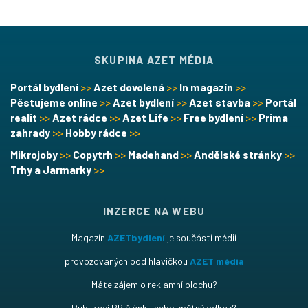
SKUPINA AZET MÉDIA
Portál bydlení
>>
Azet dovolená
>>
In magazín
>>
Pěstujeme online
>>
Azet bydlení
>>
Azet stavba
>>
Portál
realit
>>
Azet rádce
>>
Azet Life
>>
Free bydlení
>>
Prima
zahrady
>>
Hobby rádce
>>
Mikrojoby
>>
Copytrh
>>
Madehand
>>
Andělské stránky
>>
Trhy a Jarmarky
>>
INZERCE NA WEBU
Magazín
AZETbydlení
je součástí médií
provozovaných pod hlavičkou
AZET média
Máte zájem o reklamní plochu?
Publikaci PR článku nebo zpětný odkaz?