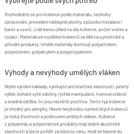
Rozhodněte se pro koberce podle materiálu, techniky
zpracování, provedení nášlapné plochy, způsobu instalace i
barev a vzorů. Lidé berou ohled na sílu koberce, počet vrstev a
izolaci. Materiálové rozdělení koberců se dělí na syntetické a
přírodní produkty. Umělé materiály dominují polyamidem,
polyesterem, polyakrylem a polypropylenem.
Výhody a nevýhody umělých vláken
Nízké výrobní náklady, vynikající antistatické vlastnosti, pestrý
výběr, bohaté syté odstíny, rychlá manipulace, tvarová stálost
a snadná údržba, to jsou největší pozitiva. Tento typ koberce
je vhodný pro alergiky. Hlavní nevýhodou syntetických koberců
je nízká životnost a poškození umělých vláken. Koberce
z polyamidu a polyesterové produkty mají dobré akustické
vlastnosti a lze je pořídit za lidovou cenu. Hodí se hlavně do