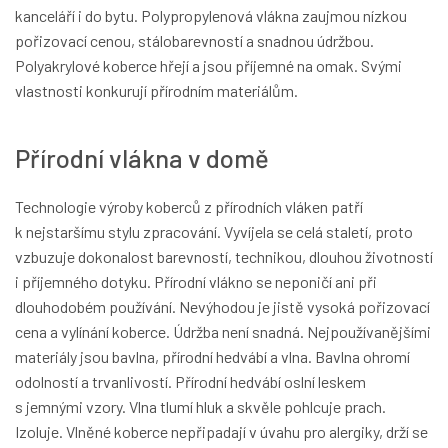
kanceláří i do bytu. Polypropylenová vlákna zaujmou nízkou
pořizovací cenou, stálobarevností a snadnou údržbou.
Polyakrylové koberce hřejí a jsou příjemné na omak. Svými
vlastnosti konkurují přírodním materiálům.
Přírodní vlákna v domě
Technologie výroby koberců z přírodních vláken patří
k nejstaršímu stylu zpracování. Vyvíjela se celá staletí, proto
vzbuzuje dokonalost barevností, technikou, dlouhou životností
i příjemného dotyku. Přírodní vlákno se neponičí ani při
dlouhodobém používání. Nevýhodou je jistě vysoká pořizovací
cena a vylínání koberce. Údržba není snadná. Nejpoužívanějšími
materiály jsou bavlna, přírodní hedvábí a vlna. Bavlna ohromí
odolností a trvanlivostí. Přírodní hedvábí oslní leskem
s jemnými vzory. Vlna tlumí hluk a skvěle pohlcuje prach.
Izoluje. Vlněné koberce nepřipadají v úvahu pro alergiky, drží se