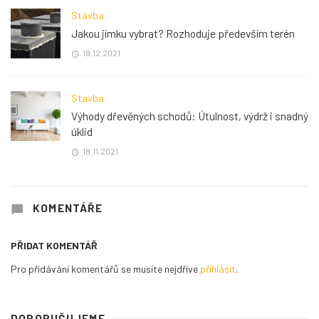
Stavba
Jakou jímku vybrat? Rozhoduje především terén
19.12.2021
Stavba
Výhody dřevěných schodů: Útulnost, výdrž i snadný
úklid
18.11.2021
KOMENTÁŘE
PŘIDAT KOMENTÁŘ
Pro přidávání komentářů se musíte nejdříve
přihlásit
.
DOPORUČUJEME