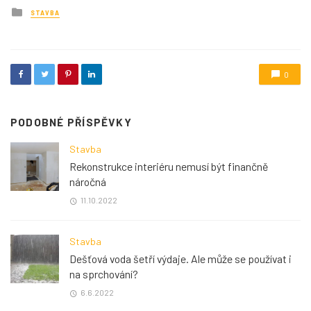
Posted
STAVBA
in
0
PODOBNÉ PŘÍSPĚVKY
Stavba
Rekonstrukce interiéru nemusí být finančně
náročná
11.10.2022
Stavba
Dešťová voda šetří výdaje. Ale může se používat i
na sprchování?
6.6.2022