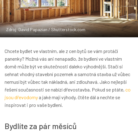
Zdroj: David Papazian / Shutterstock.com
Chcete bydlet ve vlastním, ale z cen bytů se vám protáčí
panenky? Možná vás ani nenapadlo, že bydlení ve vlastním
domě může být ve skutečnosti daleko výhodnější. Stačí si
sehnat vhodný stavební pozemek a samotná stavba už vůbec
nemusí být vůbec tak nákladná, ani zdlouhavá. Jako nejlepší
řešení současnosti se nabízí dřevostavba. Pokud se ptáte,
co
jsou dřevodomy
a jaké mají výhody, čtěte dál a nechte se
inspirovat i pro vaše bydlení.
Bydlíte za pár měsíců